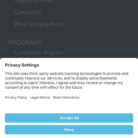
Migrate to Plesk
Contact Us
Plesk Lifecycle Policy
PROGRAMS
Contributor Program
Partner Program
COMMUNITY
Blog
Forums
Plesk University
© 2026 WebPros International GmbH. All rights reserved. Plesk and