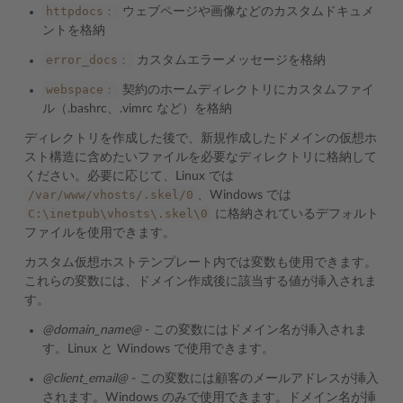
httpdocs：
ウェブページや画像などのカスタムドキュメ
ントを格納
error_docs：
カスタムエラーメッセージを格納
webspace：
契約のホームディレクトリにカスタムファイ
ル（.bashrc、.vimrc など）を格納
ディレクトリを作成した後で、新規作成したドメインの仮想ホ
スト構造に含めたいファイルを必要なディレクトリに格納して
ください。必要に応じて、Linux では
/var/www/vhosts/.skel/0
、Windows では
C:\inetpub\vhosts\.skel\0
に格納されているデフォルト
ファイルを使用できます。
カスタム仮想ホストテンプレート内では変数も使用できます。
これらの変数には、ドメイン作成後に該当する値が挿入されま
す。
@domain_name@
- この変数にはドメイン名が挿入されま
す。Linux と Windows で使用できます。
@client_email@
- この変数には顧客のメールアドレスが挿入
されます。Windows のみで使用できます。ドメイン名が挿