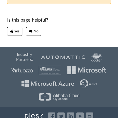
Is this page helpful?
Yes
No
Industry
Partners: