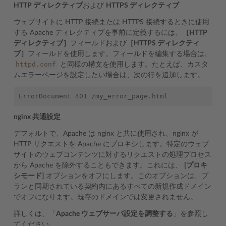
HTTP ディレクティブ
および
HTTPS ディレクティブ
ウェブサイトに HTTP 接続または HTTPS 接続するときに使用
する Apache ディレクティブを事前に定義するには、
［HTTP
ディレクティブ］
フィールドおよび
［HTTPS ディレクティ
ブ］
フィールドを使用します。フィールドを編集する場合は、
httpd.conf
と同様の構文を使用します。たとえば、カスタ
ムエラーページを設定したい場合は、次の行を追加します。
nginx 共通設定
デフォルトで、Apache は nginx と共に使用され、nginx が
HTTP リクエストを Apache にプロキシします。特定のウェブ
サイトのウェブコンテンツに対するリクエストの処理プロセス
から Apache を除外することもできます。これには、
[プロキ
シモード]
オプションをオフにします。このオプションは、プ
ランと同期されている契約内にあるすべての新規作成ドメイン
でオフになります。既存のドメインでは変更されません。
詳しくは、「
Apache ウェブサーバ設定を調整する
」を参照し
てください。