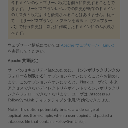
各ドメインのウェブサーバ設定を個々に変更することもで
きます。サービスプランレベルでの変更が既存のドメイン
のカスタム設定よりも優先されることはありません。従っ
て、
［サービスプラン］
> プランを選択 >
［ウェブサー
バ］
で行う変更は、新たに作成したドメインにのみ反映さ
れます。
ウェブサーバ構成については
Apache ウェブサーバ（Linux）
を参照してください。
Apache 共通設定
サーバのセキュリティ強化のために、
［シンボリックリンクの
フォローを制限する］
オプションをオンにすることをお勧めし
ます。このオプションをオンにすると、Plesk ユーザが、本来
アクセスできないディレクトリをポイントするシンボリックリ
ンクをフォローできなくなります。ユーザは .htaccess の
FollowSymLink ディレクティブを使用/有効化できません。
Note: This option potentially breaks a wide range of
applications (for example, when a user copied and pasted a
.htaccess file that contains FollowSymLinks).