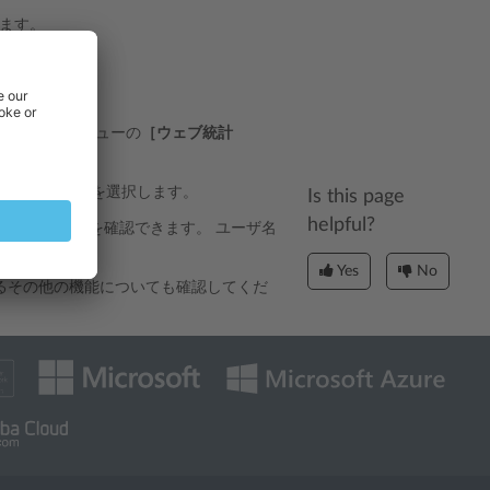
ます。
示するには、メニューの
［ウェブ統計
 転送レポート］
を選択します。
Is this page
helpful?
イトの訪問統計を確認できます。 ユーザ名
指定します。
Yes
No
るその他の機能についても確認してくだ