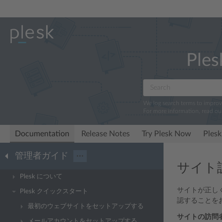
Ples
We log search terms to impro
For more information, read ou
Documentation
Release Notes
Try Plesk Now
Plesk
管理者ガイド
···
サイト
Plesk について
サイトが正し
Plesk クイックスタート
認することを
最初のウェブサイトをセットアップする
サイトの訪問
メールアカウントをセットアップする