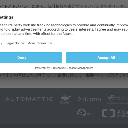
イトとドメイン］
に進み、統計情報を参照するドメイン名をクリックし
下で
[追加の統計]
をクリックし、次に
[ウェブ統計]
をクリックします。
ウザウィンドウが開き、サイト訪問の統計が表示されます。
 SSL/TLS で保護されたエリアで閲覧されたウェブページの統計を表
を選択します。
由でダウンロードしたファイルの統計を表示するには、メニューの
［FTP
ps://your-domain.com/plesk-stat/webstat
という URL を使用して、サ
の入力画面が表示されたら、FTP アカウントのユーザ名とパスワードを
タート」の章はこれで終了です。必要に応じて、顧客パネルで実行でき