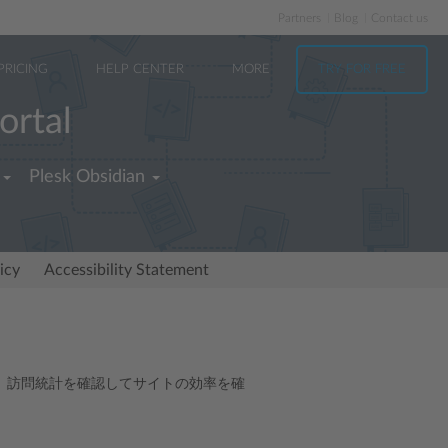
Partners
Blog
Contact us
PRICING
HELP CENTER
MORE
TRY FOR FREE
ortal
Plesk Obsidian
icy
Accessibility Statement
、訪問統計を確認してサイトの効率を確