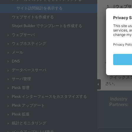
［ウェブサ
サイト訪問統計を表示する
[統計] の
ウェブサイトを作成する
Sitejet Builder でテンプレートを作成する
新しいブラ
ウェブサーバ
サイト内の
SSL/TLS］
ウェブホスティング
FTP 経
メール
DNS
あるいは、
htt
とパスワード
データベースサーバ
「クイックス
サーバ管理
さい。
Plesk 管理
Plesk インターフェースをカスタマイズする
Industry
Partners:
Plesk アップデート
Plesk 拡張
統計とモニタリング