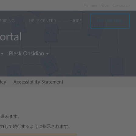
Partners
Blog
Contact us
PRICING
HELP CENTER
MORE
TRY FOR FREE
ortal
Plesk Obsidian
icy
Accessibility Statement
に進みます。
力して続行するように指示されます。