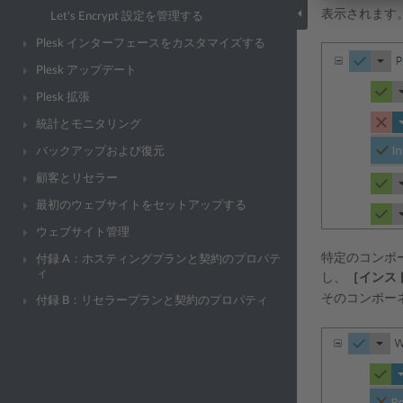
表示されます
Let's Encrypt 設定を管理する
Plesk インターフェースをカスタマイズする
Plesk アップデート
Plesk 拡張
統計とモニタリング
バックアップおよび復元
顧客とリセラー
最初のウェブサイトをセットアップする
ウェブサイト管理
特定のコンポ
付録 A：ホスティングプランと契約のプロパテ
ィ
し、
［インス
そのコンポー
付録 B：リセラープランと契約のプロパティ