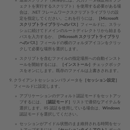
追加スクリプト（具体的には、入力データ検証用オブジ
ェクトを実行するスクリプト）を使用する必要がある場
合は、.NET フレームワークスクリプトライブラリの設
定を指定してください。これを行うには、
［Microsoft
スクリプトライブラリへのパス］
フィールドに、スラッ
シュに続けてドメインのルートディレクトリから始まる
パスを入力するか、
［Microsoft スクリプトライブラリ
へのパス］
フィールドの横のフォルダアイコンをクリッ
クして必要な場所を選択します。
スクリプトを含むファイルの指定場所への自動インスト
ールを開始するには、
［インストール］
チェックボック
スをオンにします。既存のファイルは上書きされます。
クライアントセッションパラメータを
［セッション設定］
フィールドに設定します。
アプリケーションのデフォルト認証モードをセットアッ
プするには、
［認証モード］
リストで適切なアイテムを
選択します。IIS 認証を使用している場合は、
Windows
認証モードを選択してください。
セッションがアイドル状態のまま維持される時間をセッ