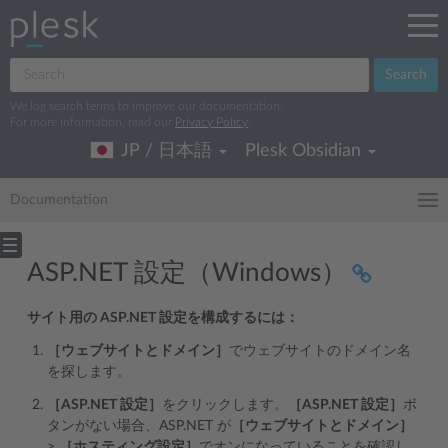
Search
We log search terms to improve our documentation.
For more information, read our
Privacy Policy
.
JP / 日本語
Plesk Obsidian
Documentation
ASP.NET 設定（Windows）
サイト用の ASP.NET 設定を構成するには：
［ウェブサイトとドメイン］
でウェブサイトのドメイン名
を探します。
［ASP.NET 設定］
をクリックします。
［ASP.NET 設定］
ボ
タンがない場合、ASP.NET が
［ウェブサイトとドメイン］
>
［ホスティング設定］
でオンになっていることを確認し