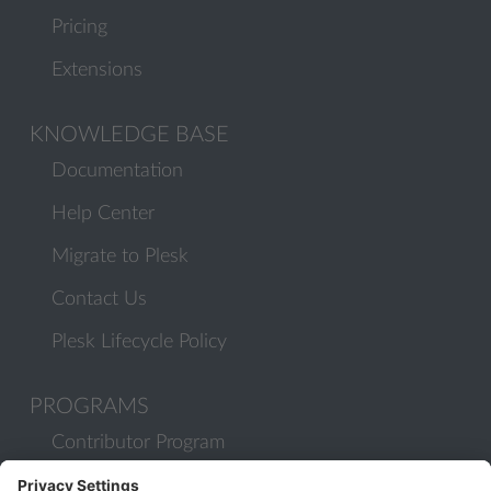
Pricing
Extensions
KNOWLEDGE BASE
Documentation
Help Center
Migrate to Plesk
Contact Us
Plesk Lifecycle Policy
PROGRAMS
Contributor Program
Partner Program