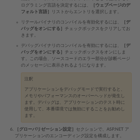
ログラミング言語を決定するには、
［ウェブページのデ
フォルト言語］
リストからエントリを選択します。
リテールバイナリのコンパイルを有効化するには、
［デ
バッグをオンにする］
チェックボックスをクリアしてお
きます。
デバッグバイナリのコンパイルを有効にするには、
［デ
バッグをオンにする］
チェックボックスをオンにしま
す。この場合、ソースコードのエラー部分が診断ページ
のメッセージに表示されるようになります。
注釈
アプリケーションをデバッグモードで実行すると、
メモリやパフォーマンスのオーバーヘッドが発生し
ます。デバッグは、アプリケーションのテスト時に
使用して、本番環境では無効にすることをお勧めし
ます。
［グローバリゼーション設定］
セクションで、ASP.NET ア
プリケーションのエンコーディング設定を構成します。