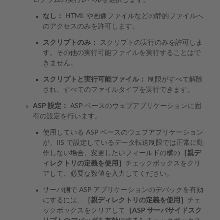
ログラムの実行レベルを選択します。
なし：
HTML や画像ファイルなどの静的ファイルへ
のアクセスのみを許可します。
スクリプトのみ：
スクリプトの実行のみを許可しま
す。その他の実行可能ファイルを実行することはで
きません。
スクリプトと実行可能ファイル：
制限がすべて解除
され、すべてのファイルタイプを実行できます。
ASP 設定：
ASP ベースのウェブアプリケーションに固
有の設定を行います。
使用している ASP ベースのウェブアプリケーション
が、IIS で設定しているデータ転送制限では正常に動
作しない場合、変更したいフィールドの横の
［親デ
ィレクトリの定義を使用］
チェックボックスをクリ
アして、必要な数値を入力してください。
サーバ側で ASP アプリケーションのデバックを有効
にするには、
［親ディレクトリの定義を使用］
チェ
ックボックスをクリアして
［ASP サーバサイドスク