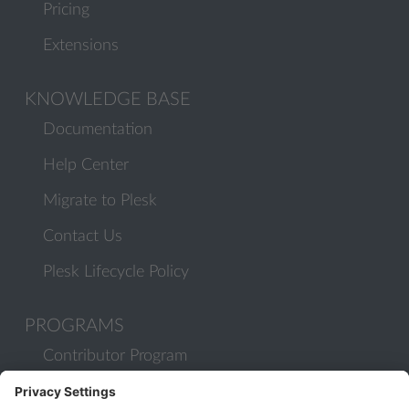
Pricing
Extensions
KNOWLEDGE BASE
Documentation
Help Center
Migrate to Plesk
Contact Us
Plesk Lifecycle Policy
PROGRAMS
Contributor Program
Partner Program