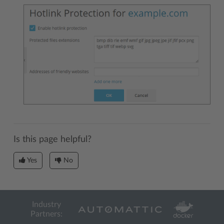
Is this page helpful?
Yes
No
Industry
Partners: