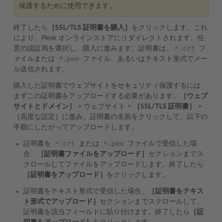
保護するために使用できます。
終了したら
［SSL/TLS 証明書を購入］
をクリックします。これ
により、Plesk オンラインストアにリダイレクトされます。任
*.crt
意の認証局を選択し、購入に進みます。証明書は、
フ
*.pem
ァイルまたは
ファイル、あるいはテキスト形式でメー
ル送信されます。
購入した証明書でウェブサイトをセキュリティ保護するには、
まずこの証明書をアップロードする必要があります。
［ウェブ
サイトとドメイン］
> ウェブサイト >
［SSL/TLS 証明書］
>
［高度な設定］に進み、証明書の名前をクリックして、以下の
手順にしたがってアップロードします。
*.crt
*.pem
証明書を
または
ファイルで受信した場
合、
［証明書ファイルをアップロード］
セクションまでス
クロールしてファイルをアップロードします。終了したら
［証明書をアップロード］
をクリックします。
証明書をテキスト形式で受信した場合、
［証明書をテキス
ト形式でアップロード］
セクションまでスクロールして、
証明書を該当フィールドに貼り付けます。終了したら
［証