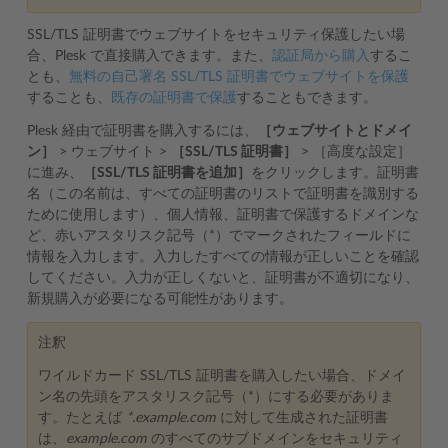
SSL/TLS 証明書でウェブサイトをセキュリティ保護したい場
合、Plesk で直接購入できます。また、
認証局から購入
するこ
とも、
無料の自己署名 SSL/TLS 証明書でウェブサイトを保護
することも、
既存の証明書で保護
することもできます。
Plesk 経由で証明書を購入するには、
［ウェブサイトとドメイ
ン］
> ウェブサイト >
［SSL/TLS 証明書］
> ［高度な設定］
に進み、
［SSL/TLS 証明書を追加］
をクリックします。証明書
名（この名前は、すべての証明書のリストで証明書を識別する
ために使用します）、個人情報、証明書で保護するドメインな
ど、赤いアスタリスク記号（*）でマークされたフィールドに
情報を入力します。入力したすべての情報が正しいことを確認
してください。入力が正しくないと、証明書が不適切になり、
新規購入が必要になる可能性があります。
注釈
ワイルドカード SSL/TLS 証明書を購入したい場合、ドメイ
ン名の先頭をアスタリスク記号（*）にする必要がありま
す。たとえば
*.example.com
に対して生成された証明書
は、
example.com
のすべてのサブドメインをセキュリティ