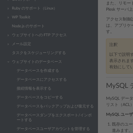
また、リモー
Ruby のサポート（Linux）
Plesk サ
WP Toolkit
アクセス制御
は、アプリケ
Node.js のサポート
す。
ウェブサイトへの FTP アクセス
メール設定
注釈
タスクをスケジューリングする
以下で説明
表示されます。
ウェブサイトのデータベース
有効にして
データベースを作成する
データベースにアクセスする
MySQ
接続情報を表示する
データベースをコピーする
MySQL デ
リスト（ACL
データベースをバックアップおよび復元する
MySQL ユ
データベースダンプをエクスポート/インポ
ートする
既存のユー
データベースユーザアカウントを管理する
進みます。