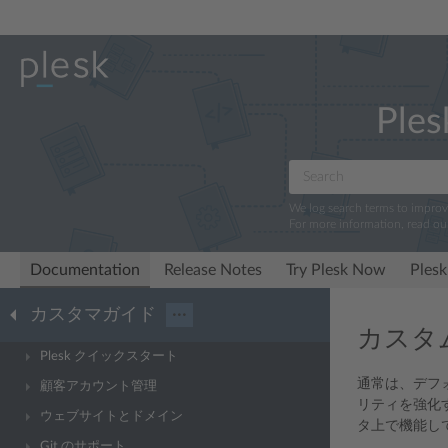
Ples
We log search terms to impro
For more information, read ou
Documentation
Release Notes
Try Plesk Now
Plesk
カスタマガイド
···
カスタ
Plesk クイックスタート
通常は、デフ
顧客アカウント管理
リティを強化
ウェブサイトとドメイン
タ上で機能し
Git のサポート