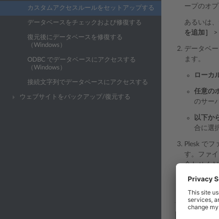
ープのオプ
カスタムアクセスルールをセットアップする
あるいは、
データベースをチェックおよび修復する
を追加］
復元後にデータベースを修復する
（Windows）
データベー
ます。
ODBC でデータベースにアクセスする
（Windows）
ローカ
接続文字列でデータベースにアクセスする
任意の
ウェブサイトをバックアップ/復元する
のサー
以下か
合に選
Plesk
す。ファイ
合わせくだ
Plesk
ん。
Post