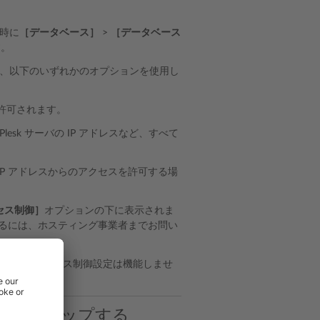
時に
［データベース］
>
［データベース
す。
、以下のいずれかのオプションを使用し
許可されます。
esk サーバの IP アドレスなど、すべて
P アドレスからのアクセスを許可する場
セス制御］
オプションの下に表示されま
するには、ホスティング事業者までお問い
合、カスタムアクセス制御設定は機能しませ
スをセットアップする