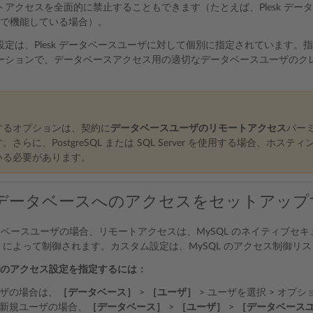
トアクセスを全面的に禁止することもできます（たとえば、Plesk デ
ーバ上で機能している場合）。
設定は、Plesk データベースユーザに対して個別に指定されています
ーションで、データベースアクセス用の適切なデータベースユーザのク
するオプションは、契約に
データベースユーザのリモートアクセス
パー
さらに、PostgreSQL または SQL Server を使用する場合、ホステ
いる必要があります。
L データベースへのアクセスをセットアップ
ータベースユーザの場合、リモートアクセスは、MySQL のネイティブ
）によって制御されます。カスタム設定は、MySQL のアクセス制御リ
ーザのアクセス設定を指定するには：
ザの場合は、
［データベース］
>
［ユーザ］
> ユーザを選択 > オプシ
新規ユーザの場合、
［データベース］
>
［ユーザ］
>
［データベース