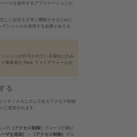
ータベースを操作するアプリケーションが
。指定した設定を正常に機能させるために
レデンシャルを使用する必要がありま
ミッションが付与されている場合にのみ
ィング事業者が Plesk ファイアウォールを
する
セキュリティメカニズムであるアクセス制御
ストに追加されます。
ョンの
［アクセス制御］
グループの順に
ユーザを追加］
>
［アクセス制御］
グル