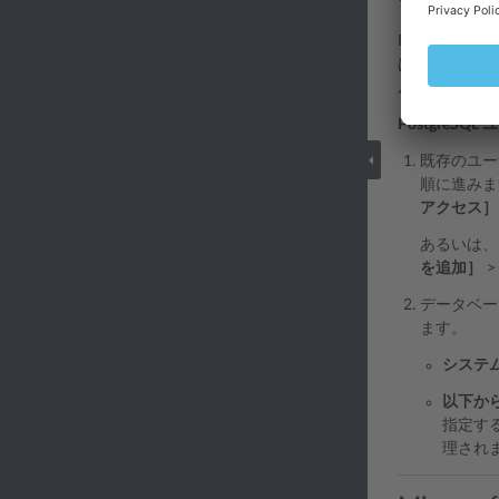
Postgre
は、ホスティ
ルルールに追
PostgreS
既存のユー
順に進みま
アクセス］
あるいは、
を追加］
データベー
ます。
システ
以下か
指定す
理され