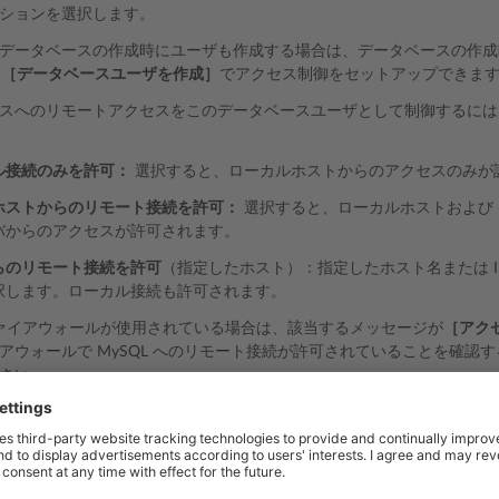
ションを選択します。
データベースの作成時にユーザも作成する場合は、データベースの作成
>
［データベースユーザを作成］
でアクセス制御をセットアップできま
スへのリモートアクセスをこのデータベースユーザとして制御するには
ル接続のみを許可：
選択すると、ローカルホストからのアクセスのみが
ホストからのリモート接続を許可：
選択すると、ローカルホストおよび Pl
バからのアクセスが許可されます。
らのリモート接続を許可
（指定したホスト）：指定したホスト名または I
択します。ローカル接続も許可されます。
 でファイアウォールが使用されている場合は、該当するメッセージが
［アク
アウォールで MySQL へのリモート接続が許可されていることを確認
さい。
 ファイアウォールで MySQL へのリモート着信接続が禁止されている場
greSQL データベースへのリモートアクセ