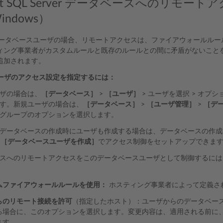
soft SQL Server データベースへのリ
ndows）
ver データベースユーザの場合、リモートアクセスは、ファイアウォール
ィング事業者がカスタムルールと既存のルールとの間に矛盾がないこと
追加されます。
er ユーザのアクセス設定を指定するには：
ザの場合は、
［データベース］
>
［ユーザ］
> ユーザを選択 > オプシ
す。新規ユーザの場合は、
［データベース］
>
［ユーザ管理］
>
［デ
グループのオプションを選択します。
データベースの作成時にユーザも作成する場合は、データベースの作成
>
［データベースユーザを作成］
でアクセス制御をセットアップできま
スへのリモートアクセスをこのデータベースユーザとして制御するには
ムファイアウォールルールを使用：
ホスティング事業者によって定義さ
らのリモート接続を許可
（指定したホスト）：ユーザからのデータベースへ
る場合に、このオプションを選択します。変更内容は、適用される前に
ます。