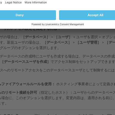
SQL データベースユーザの場合、リモートアクセスはファイアウォールル
ング事業者がカスタムルールと既存のルールとの間に矛盾がないことを
加されます。
QL ユーザのアクセス設定を指定するには：
ザの場合は、
［データベース］
>
［ユーザ］
> ユーザを選択 > オプシ
す。新規ユーザの場合は、
［データベース］
>
［ユーザ管理］
>
［デ
グループのオプションを選択します。
データベースの作成時にユーザも作成する場合は、データベースの作成
>
［データベースユーザを作成］
でアクセス制御をセットアップできま
スへのリモートアクセスをこのデータベースユーザとして制御するには
ムファイアウォールルールを使用：
ホスティング事業者によって定義さ
らのリモート接続を許可
（指定したホスト）：ユーザからのデータベースへ
る場合に、このオプションを選択します。変更内容は、適用される前に
ます。