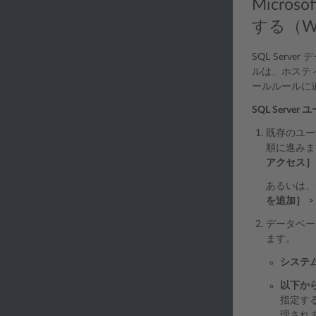
Micro
する（Wi
SQL Ser
ルは、ホステ
ールルールに
SQL Serv
既存のユー
順に進みま
アクセス］
あるいは、
を追加］
データベー
ます。
システ
以下か
指定す
理され