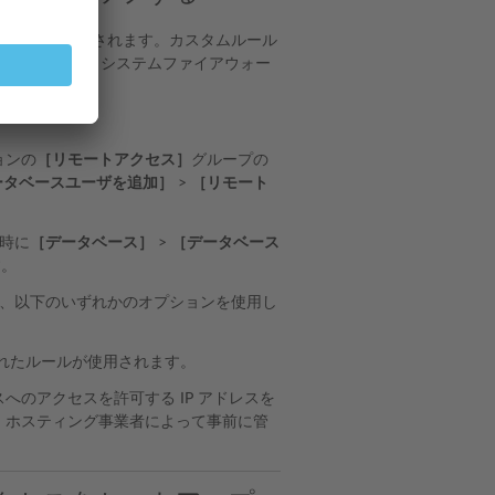
ールによって制御されます。カスタムルール
確認した後で、システムファイアウォー
ョンの
［リモートアクセス］
グループの
ータベースユーザを追加］
>
［リモート
時に
［データベース］
>
［データベース
す。
、以下のいずれかのオプションを使用し
れたルールが使用されます。
のアクセスを許可する IP アドレスを
、ホスティング事業者によって事前に管