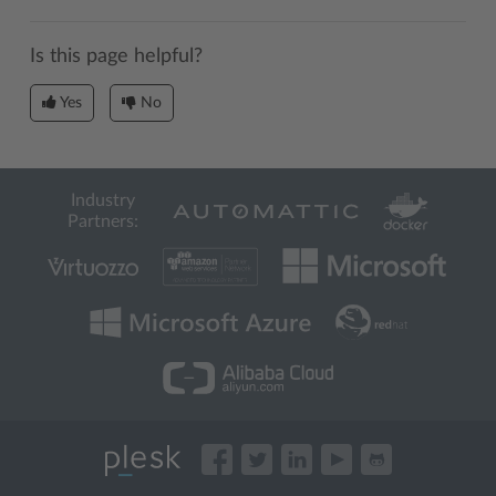
Is this page helpful?
Yes
No
Industry
Partners: