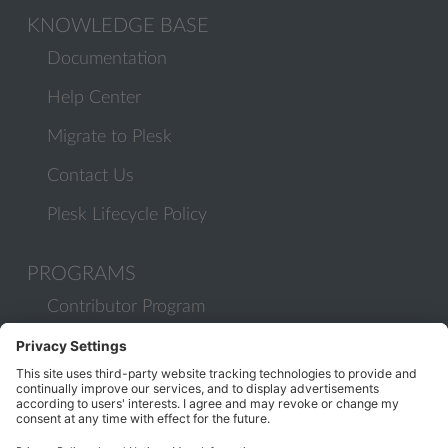
KNOWLEDGE BASE
Documentation
Help Center
Migrate to Plesk
Contact Us
Plesk Lifecycle Policy
PROGRAMS
Contributor Program
Partner Program
COMMUNITY
Blog