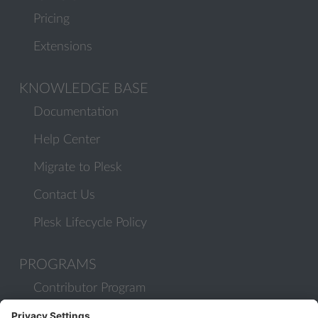
Pricing
Extensions
KNOWLEDGE BASE
Documentation
Help Center
Migrate to Plesk
Contact Us
Plesk Lifecycle Policy
PROGRAMS
Contributor Program
Partner Program