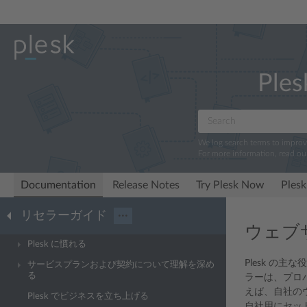
Ples
We log search terms to impro
For more information, read ou
Documentation
Release Notes
Try Plesk Now
Plesk
リセラーガイド
···
ウェブ
Plesk に慣れる
Plesk 
サービスプランおよび契約について理解を深め
る
ラーは、プロ
えば、自社の
Plesk でビジネスを立ち上げる
自社用にセッ