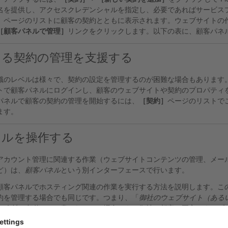
名を提供し、アクセスクレデンシャルを指定し、必要であればサービス
］
ページのリストに顧客の契約とともに表示されます。ウェブサイトの
［顧客パネルで管理］
リンクをクリックします。以下の表に、顧客パネ
よる契約の管理を支援する
識のレベルは様々で、契約の設定を管理するのが困難な場合もあります
トで顧客パネルにログインし、顧客のウェブサイトや契約のプロパティ
パネルで顧客の契約の管理を開始するには、
［契約］
ページのリストで
ます。
ネルを操作する
アカウント管理に関連する作業（ウェブサイトコンテンツの管理、メー
ど）は、
顧客パネル
という別インターフェースで行います。
顧客パネルでホスティング関連の作業を実行する方法を説明します。こ
約を管理する場合でも同じです。つまり、「
御社のウェブサイト（ある
は自社の契約）
」と書かれている場合でも、御社と顧客、両方のウェブ
の各セクションとその内容を簡単に示しています。