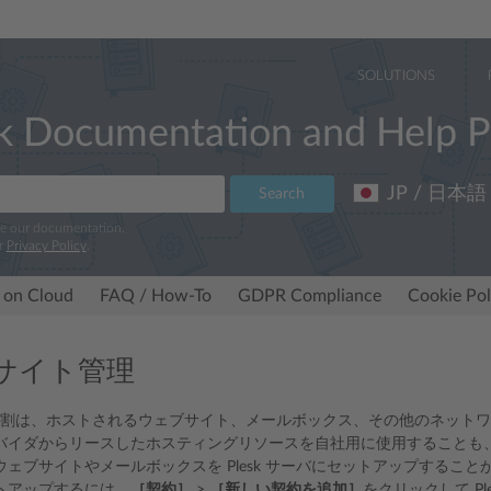
SOLUTIONS
k Documentation and Help P
JP / 日本語
Search
ve our documentation.
r
Privacy Policy
.
 on Cloud
FAQ / How-To
GDPR Compliance
Cookie Pol
サイト管理
の主な役割は、ホストされるウェブサイト、メールボックス、その他のネッ
バイダからリースしたホスティングリソースを自社用に使用することも
ウェブサイトやメールボックスを Plesk サーバにセットアップするこ
トアップするには、
［契約］
>
［新しい契約を追加］
をクリックして P