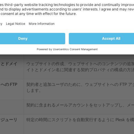
説明
イックスタート
顧客パネルでウェブサイトとメールアカウントをセット
ます。
ント管理
顧客パネルでアカウント設定、契約、請求書、リソース
す。
トとドメイ
ウェブサイトの作成、ウェブサイトへのコンテンツの追
イトとドメイン名に関連する契約プロパティの構成の方
の FTP
契約者と追加ユーザのために、ウェブサイトへの FTP 
します。
契約に含まれるメールアカウントをセットアップし、メ
ケジューリ
特定の時間にスクリプトを自動実行するように Plesk 