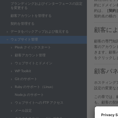
ブランディングおよびインターフェースの設定
約にドメイン
を変更する
約は、
［契約
顧客アカウントを管理する
契約名の横の
契約を管理する
顧客に
データをバックアップおよび復元する
ウェブサイト管理
顧客の専門知
客のアカウン
Plesk クイックスタート
きます。顧客
顧客アカウント管理
をクリックし
ウェブサイトとドメイン
顧客パ
WP Toolkit
Git のサポート
ホスティング
Ruby のサポート（Linux）
設定の変更な
Node.js のサポート
この章では、
も、顧客の契
ウェブサイトへの FTP アクセス
契約（あるい
メール設定
表は、この章