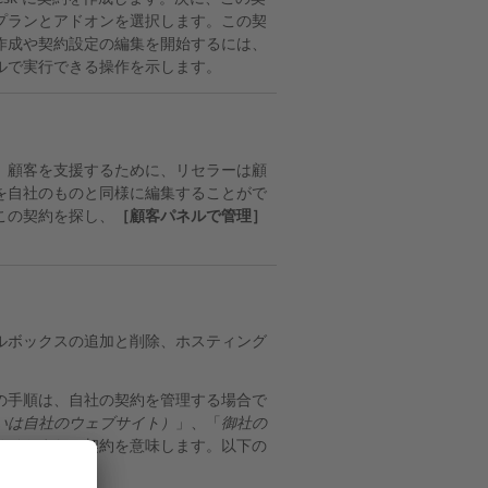
プランとアドオンを選択します。この契
作成や契約設定の編集を開始するには、
ルで実行できる操作を示します。
。顧客を支援するために、リセラーは顧
を自社のものと同様に編集することがで
この契約を探し、
［顧客パネルで管理］
ルボックスの追加と削除、ホスティング
の手順は、自社の契約を管理する場合で
いは自社のウェブサイト）
」、「
御社の
サイトまたは契約を意味します。以下の