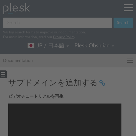
Search
We log search terms to improve our documentation.
For more information, read our
Privacy Policy
.
JP / 日本語
Plesk Obsidian
Documentation
サブドメインを追加する
ビデオチュートリアルを再生