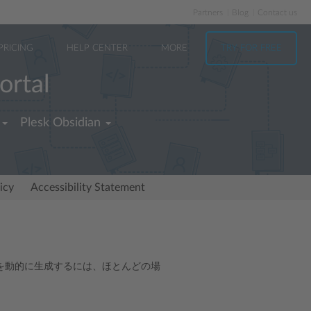
Partners
Blog
Contact us
PRICING
HELP CENTER
MORE
TRY FOR FREE
ortal
Plesk Obsidian
icy
Accessibility Statement
を動的に生成するには、ほとんどの場