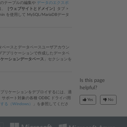
スのテーブルの編集や
データのエクスポ
は、
［ウェブサイトとドメイン］
タブ >
 を使用して MySQL/MariaDBデータ
タベースとデータベースユーザアカウン
ブアプリケーションで作成したデータベ
リケーションデータベース
」セクションを
Is this page
helpful?
セスするアプリケーションをデプロイするには、適
 では、サポート対象の各種 ODBC ドライバ用
Yes
No
る（Windows）
」を参照してくださ