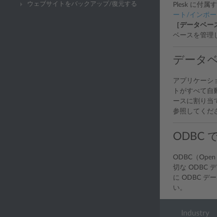
ウェブサイトをバックアップ/復元する
Plesk 
ート/インポー
［データベー
ベースを管理
データ
アプリケーシ
トがすべて自
ースに割り当
参照してくだ
ODBC
ODBC（Ope
切な ODBC 
に ODBC 
い。
Industry