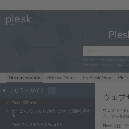
Ples
We log search terms to impro
For more information, read ou
Documentation
Release Notes
Try Plesk Now
Plesk
リセラーガイド
···
ウェブ
Plesk に慣れる
ウェブサイト
サービスプランおよび契約について理解を深め
る
合、データの
Plesk でビジネスを立ち上げる
Plesk で