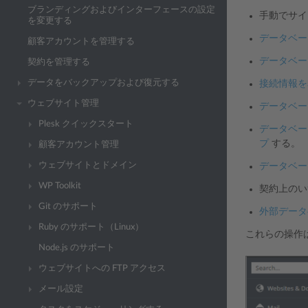
ブランディングおよびインターフェースの設定
手動でサ
を変更する
データベー
顧客アカウントを管理する
データベー
契約を管理する
データをバックアップおよび復元する
接続情報を
ウェブサイト管理
データベー
Plesk クイックスタート
データベー
プ
する。
顧客アカウント管理
ウェブサイトとドメイン
データベー
WP Toolkit
契約上の
Git のサポート
外部データ
Ruby のサポート（Linux）
これらの操作
Node.js のサポート
ウェブサイトへの FTP アクセス
メール設定