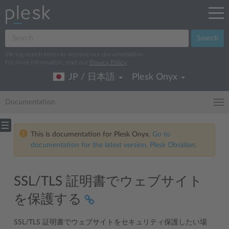
Search
We log search terms to improve our documentation.
For more information, read our
Privacy Policy
.
JP / 日本語
Plesk Onyx
Documentation
This is documentation for Plesk Onyx.
Go to
documentation for the latest version, Plesk Obsidian.
SSL/TLS 証明書でウェブサイト
を保護する
SSL/TLS 証明書でウェブサイトをセキュリティ保護したい場