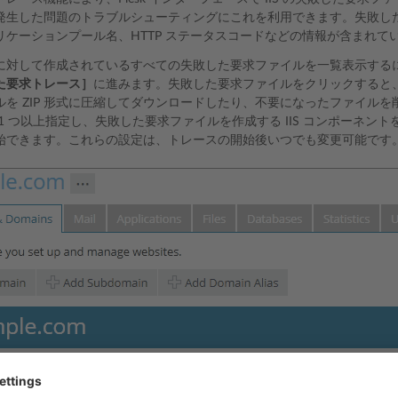
発生した問題のトラブルシューティングにこれを利用できます。失敗した
リケーションプール名、HTTP ステータスコードなどの情報が含まれて
に対して作成されているすべての失敗した要求ファイルを一覧表示する
た要求トレース］
に進みます。失敗した要求ファイルをクリックすると、
を ZIP 形式に圧縮してダウンロードしたり、不要になったファイルを削
1 つ以上指定し、失敗した要求ファイルを作成する IIS コンポーネント
始できます。これらの設定は、トレースの開始後いつでも変更可能です