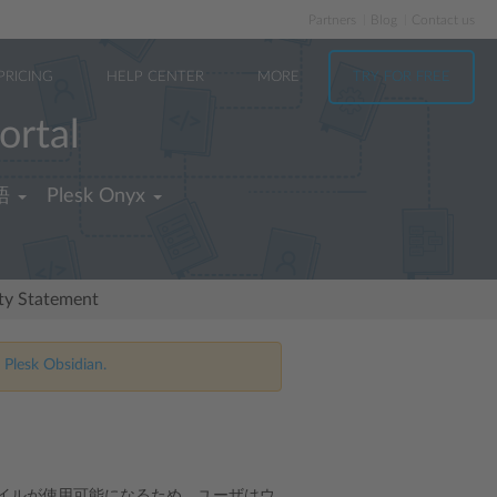
Partners
Blog
Contact us
PRICING
HELP CENTER
MORE
TRY FOR FREE
ortal
語
Plesk Onyx
ity Statement
 Plesk Obsidian.
ファイルが使用可能になるため、ユーザはウ