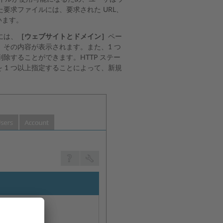
要求ファイルには、要求された URL、
います。
には、
［ウェブサイトとドメイン］
ペー
その内容が表示されます。また、1 つ
除することができます。HTTP ステー
を 1 つ以上指定することによって、新規
。