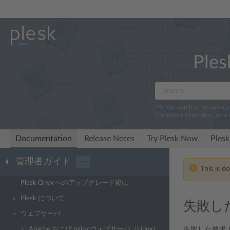
Ples
We log search terms to imp
For more information, read
Documentation
Release Notes
Try Plesk Now
Plesk
管理者ガイド
···
This is d
Plesk Onyx へのアップグレード後に
Plesk について
失敗し
ウェブサーバ
Apache および nginx ウェブサーバ（Linux）
失敗した要求ト