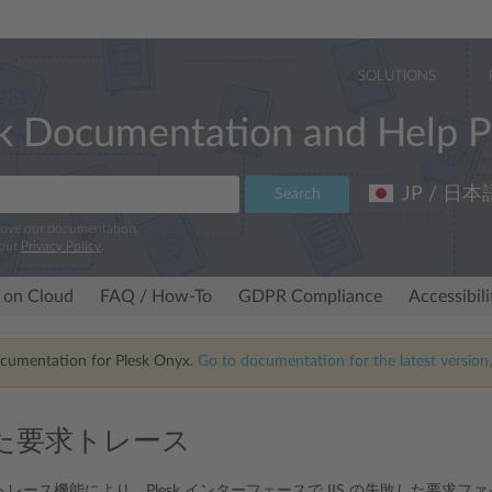
SOLUTIONS
k Documentation and Help P
JP / 日本
Search
rove our documentation.
 our
Privacy Policy
.
 on Cloud
FAQ / How-To
GDPR Compliance
Accessibil
ocumentation for Plesk Onyx.
Go to documentation for the latest version,
た要求トレース
レース機能により、Plesk インターフェースで IIS の失敗した要求