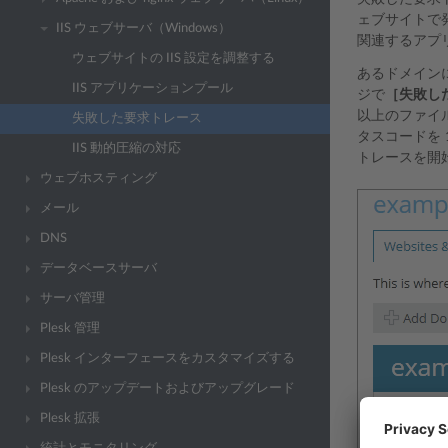
ェブサイトで
IIS ウェブサーバ（Windows）
関連するアプ
ウェブサイトの IIS 設定を調整する
あるドメイン
IIS アプリケーションプール
ジで
［失敗し
以上のファイル
失敗した要求トレース
タスコードを 
IIS 動的圧縮の対応
トレースを開
ウェブホスティング
メール
DNS
データベースサーバ
サーバ管理
Plesk 管理
Plesk インターフェースをカスタマイズする
Plesk のアップデートおよびアップグレード
Plesk 拡張