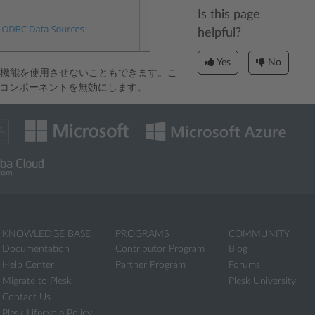
Is this page
helpful?
Yes
No
この機能を使用させないこともできます。こ
*コンポーネントを無効にします。
KNOWLEDGE BASE
PROGRAMS
COMMUNITY
Documentation
Contributor Program
Blog
Help Center
Partner Program
Forums
Migrate to Plesk
Plesk University
Contact Us
Plesk Lifecycle Policy