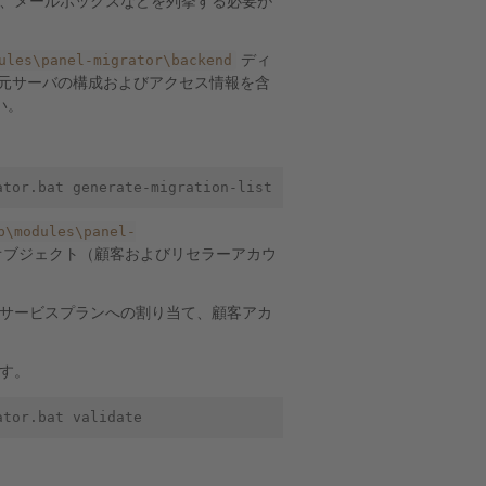
、メールボックスなどを列挙する必要が
ules\panel-migrator\backend
ディ
元サーバの構成およびアクセス情報を含
い。
b\modules\panel-
オブジェクト（顧客およびリセラーアカウ
サービスプランへの割り当て、顧客アカ
す。