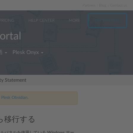
Partners
Blog
Contact us
PRICING
HELP CENTER
MORE
TRY FOR FREE
ortal
語
Plesk Onyx
ity Statement
 Plesk Obsidian.
から移行する
パネルを使用している Windows サー