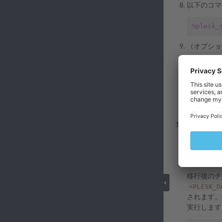
以下のコマ
%plesk_
（オプショ
%plesk_
これにより
の種類のコ
copy-mai
（推奨）移
クします。
%plesk_
移行後のチ
<PLESK_D
されます
実行します