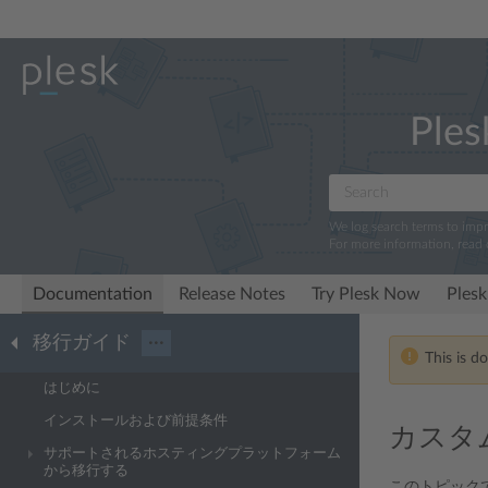
Ples
We log search terms to imp
For more information, read
Documentation
Release Notes
Try Plesk Now
Plesk
移行ガイド
···
This is d
はじめに
インストールおよび前提条件
カスタム
サポートされるホスティングプラットフォーム
から移行する
このトピック