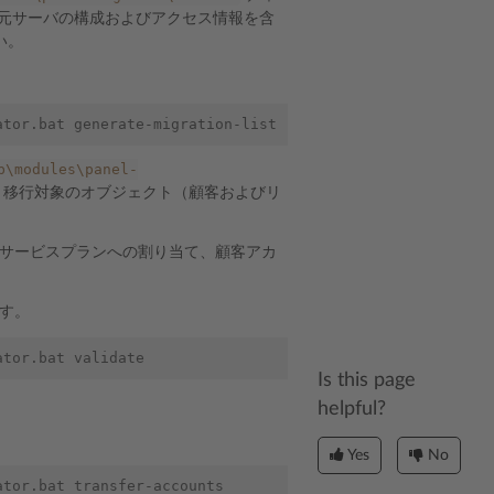
元サーバの構成およびアクセス情報を含
い。
b\modules\panel-
、移行対象のオブジェクト（顧客およびリ
サービスプランへの割り当て、顧客アカ
す。
Is this page
helpful?
Yes
No