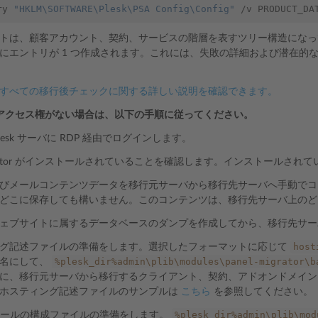
ry 
"HKLM\SOFTWARE\Plesk\PSA Config\Config"
トは、顧客アカウント、契約、サービスの階層を表すツリー構造になっ
にエントリが 1 つ作成されます。これには、失敗の詳細および潜在的
すべての移行後チェックに関する詳しい説明を確認できます。
アクセス権がない場合は、以下の手順に従ってください。
lesk サーバに RDP 経由でログインします。
Migrator がインストールされていることを確認します。インストールされ
びメールコンテンツデータを移行元サーバから移行先サーバへ手動でコ
どこに保存しても構いません。このコンテンツは、移行先サーバ上のど
ェブサイトに属するデータベースのダンプを作成してから、移行先サー
host
グ記述ファイルの準備をします。選択したフォーマットに応じて
%plesk_dir%admin\plib\modules\panel-migrator\b
ル名にして、
に、移行元サーバから移行するクライアント、契約、アドオンドメイン
ホスティング記述ファイルのサンプルは
こちら
を参照してください。
%plesk_dir%admin\plib\mod
or ツールの構成ファイルの準備をします。