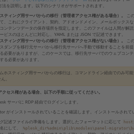
方法を説明します。以下のシナリオがサポートされます。
スティング用サーバからの移行（管理者アクセス権がある場合）。
この
て、これにクライアント、契約、アドオンドメイン、メールボックスな
コンテンツデータの保存場所を指定します。このファイルは人間が解読
ービスのほとんどに対応し、YAML または JSON で記述できます。
スティング用サーバからの移行（管理者アクセス権がない場合）。
この
スダンプを移行元サーバから移行先サーバへ手動で移動することを前提
る必要がありますが、このケースでは、移行先サーバでのウェブコンテ
する必要があります。
ムホスティング用サーバからの移行は、コマンドライン経由でのみ可能であ
せん。
アクセス権がある場合、以下の手順に従ってください。
lesk サーバに RDP 経由でログインします。
Migrator がインストールされていることを確認します。インストールされ
host
グ記述ファイルの準備をします。選択したフォーマットに応じて
%plesk_dir%admin\plib\modules\panel-migrator\b
ル名にして、