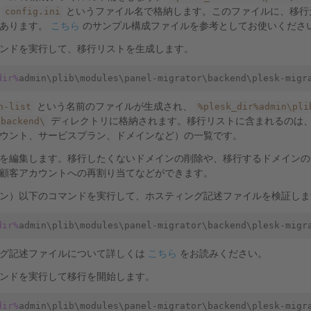
config.ini
に
というファイル名で格納します。このファイルに、移行
があります。
こちら
のサンプル構成ファイルを参考としてお使いくださ
ンドを実行して、移行リストを生成します。
dir%
n-list
%plesk_dir%admin\pli
という名前のファイルが生成され、
\backend\
ディレクトリに格納されます。移行リストに含まれるのは
ウント、サービスプラン、ドメインなど）の一覧です。
を編集します。移行したくないドメインの削除や、移行するドメインの
顧客アカウントへの再割り当てなどができます。
ン）以下のコマンドを実行して、ホスティング記述ファイルを検証しま
dir%
グ記述ファイルについて詳しくは
こちら
をお読みください。
ンドを実行して移行を開始します。
dir%