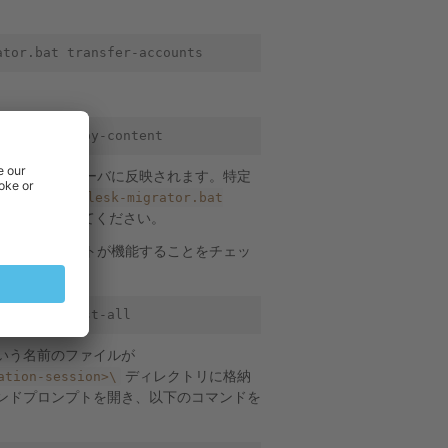
更が移行先サーバに反映されます。特定
content
plesk-migrator.bat
、
ンドを使用してください。
たオブジェクトが機能することをチェッ
いう名前のファイルが
ation-session>\
ディレクトリに格納
ンドプロンプトを開き、以下のコマンドを