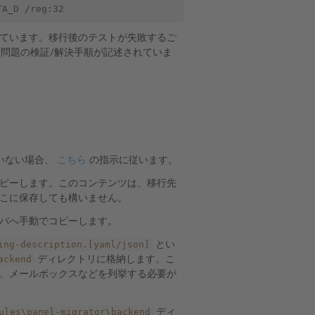
ています。移行後のテストが失敗するご
な問題の検証/解決手順が記述されていま
ていない場合、
こちら
の指示に従います。
ピーします。このコンテンツは、移行先
こに保存しても構いません。
バへ手動でコピーします。
ing-description.[yaml/json]
とい
ackend
ディレクトリに格納します。こ
、メールボックスなどを列挙する必要が
ules\panel-migrator\backend
ディ