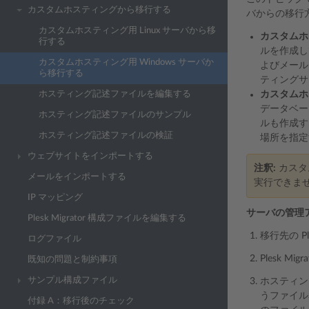
カスタムホスティングから移行する
バからの移行
カスタムホスティング用 Linux サーバから移
カスタムホ
行する
ルを作成し
カスタムホスティング用 Windows サーバか
よびメール
ら移行する
ティングサ
ホスティング記述ファイルを編集する
カスタムホ
データベー
ホスティング記述ファイルのサンプル
ルも作成す
ホスティング記述ファイルの検証
場所を指定
ウェブサイトをインポートする
注釈:
カスタ
メールをインポートする
実行できま
IP マッピング
サーバの管理
Plesk Migrator 構成ファイルを編集する
移行先の P
ログファイル
Plesk 
既知の問題と制約事項
サンプル構成ファイル
ホスティン
うファイ
付録 A：移行後のチェック