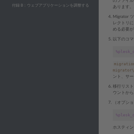
のファイル
付録 B：ウェブアプリケーションを調整する
あります。
Migrat
レクトリ
める必要
以下のコマ
%plesk_
migratio
migrator
ント、サー
移行リスト
ウントから
（オプショ
%plesk_
ホスティン