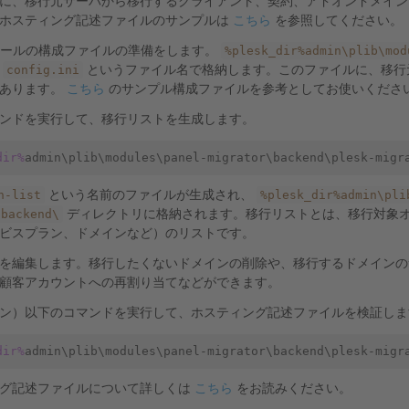
に、移行元サーバから移行するクライアント、契約、アドオンドメイン
ホスティング記述ファイルのサンプルは
こちら
を参照してください。
%plesk_dir%admin\plib\mod
or ツールの構成ファイルの準備をします。
config.ini
に
というファイル名で格納します。このファイルに、移行
があります。
こちら
のサンプル構成ファイルを参考としてお使いくださ
ンドを実行して、移行リストを生成します。
dir%
n-list
%plesk_dir%admin\pli
という名前のファイルが生成され、
\backend\
ディレクトリに格納されます。移行リストとは、移行対象
ビスプラン、ドメインなど）のリストです。
を編集します。移行したくないドメインの削除や、移行するドメインの
顧客アカウントへの再割り当てなどができます。
ン）以下のコマンドを実行して、ホスティング記述ファイルを検証しま
dir%
グ記述ファイルについて詳しくは
こちら
をお読みください。