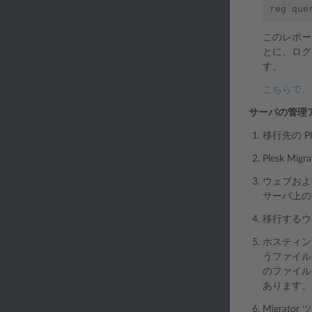
reg que
このレポー
とに、ログ
す。
こちらで、
サーバの管理
移行先の P
Plesk 
ウェブおよ
サーバ上の
移行するウ
ホスティン
うファイ
のファイル
あります。
Migrat