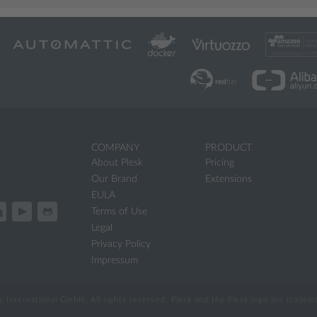
COMPANY
PRODUCT
About Plesk
Pricing
Our Brand
Extensions
EULA
Terms of Use
Legal
Privacy Policy
Impressum
International GmbH. All rights reserved. Plesk and the Plesk logo are trade