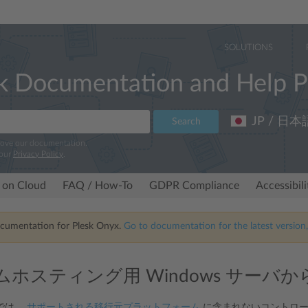
SOLUTIONS
k Documentation and Help P
JP / 日本
Search
rove our documentation.
 our
Privacy Policy
.
 on Cloud
FAQ / How-To
GDPR Compliance
Accessibil
ocumentation for Plesk Onyx.
Go to documentation for the latest version,
ホスティング用 Windows サーバ
では、
サポートされる移行元プラットフォーム
に含まれないコントロール