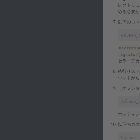
レクトリ
める必要
以下のコマ
%plesk_
migratio
migrator
セラーアカ
移行リスト
ウントから
（オプショ
%plesk_
ホスティン
以下のコマ
%plesk_