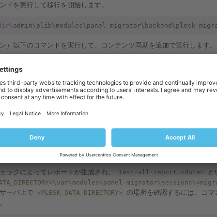
ンドを実行して移行を開始します。
dir%
ン）以下のコマンドを実行して、コンテンツ同期を追加で実行します。
dir%
、移行の実行中に移行元サーバで行われたホスティングコンテンツの変
plesk-migrator.bat
copy-web-
ンテンツのみを再同期するには、
l-content
plesk-migrator.bat
copy-db-content
、または
コマ
行が終了した後で以下のコマンドを実行して、移行先サーバで移行され
dir%
test-all-report.<date>
ェックによってレポートが生成され、
と
ATA_DIRECTORY>\var\modules\panel-migrator\sessions\<migr
<PLESK_DATA_DIRECTORY>
。サーバ上で
の場所を確認するには、コマ
。