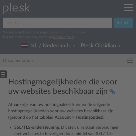
Search
We log search terms to improve our documentation.
For more information, read our
Privacy Policy
.
NL / Nederlands
Plesk Obsidian
Documentation
Hostingmogelijkheden die voor
uw websites beschikbaar zijn
Afhankelijk van uw hostingpakket kunnen de volgende
hostingmogelijkheden voor uw websites beschikbaar zijn
(getoond op het tabblad
Account
>
Hostingopties
):
SSL/TLS-ondersteuning
. Dit stelt u in staat verbindingen
met websites te beveiligen door middel van SSL/TLS-