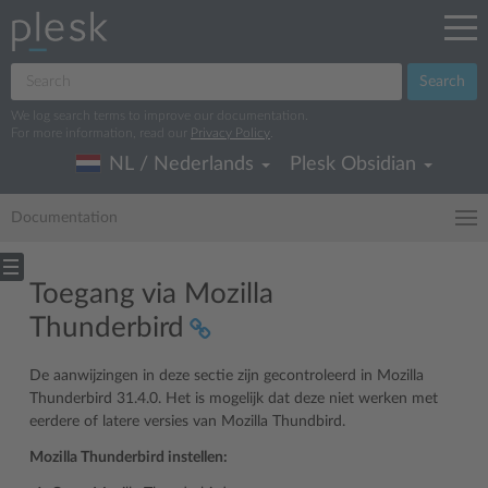
Search
We log search terms to improve our documentation.
For more information, read our
Privacy Policy
.
NL / Nederlands
Plesk Obsidian
Documentation
Toegang via Mozilla
Thunderbird
De aanwijzingen in deze sectie zijn gecontroleerd in Mozilla
Thunderbird 31.4.0. Het is mogelijk dat deze niet werken met
eerdere of latere versies van Mozilla Thundbird.
Mozilla Thunderbird instellen: