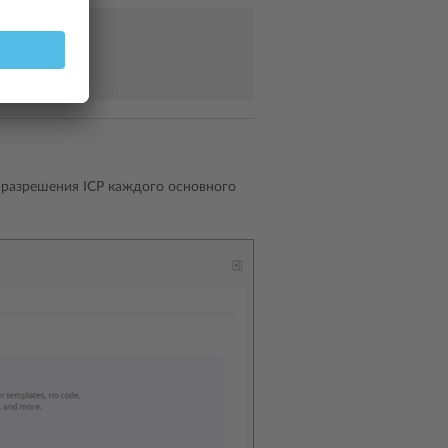
cense
с разрешения ICP каждого основного