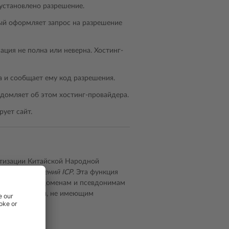
е установлено разрешение.
ый оформляет запрос на разрешение
ация не полна или неверна. Хостинг-
а и сообщает ему код разрешения.
домляет об этом хостинг-провайдера.
рует сайт.
тизации Китайской Народной
ункцию
разрешений ICP
. Эта функция
доменам, субдоменам и псевдонимам
оступ к сайтам, не имеющим
троки: