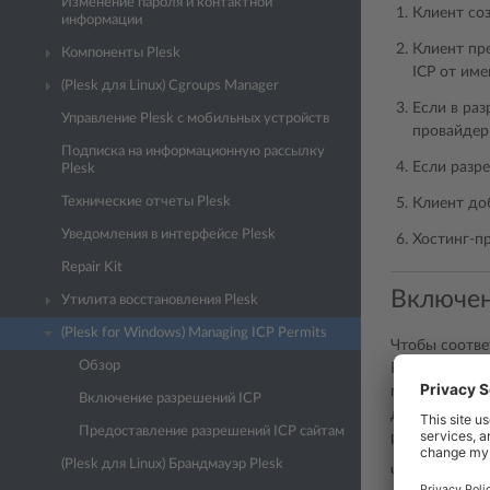
Изменение пароля и контактной
Клиент соз
информации
Клиент пр
Компоненты Plesk
ICP от име
(Plesk для Linux) Cgroups Manager
Если в раз
Управление Plesk с мобильных устройств
провайдер
Подписка на информационную рассылку
Если разр
Plesk
Технические отчеты Plesk
Клиент до
Уведомления в интерфейсе Plesk
Хостинг-пр
Repair Kit
Включен
Утилита восстановления Plesk
(Plesk for Windows) Managing ICP Permits
Чтобы соотве
Обзор
Республики и
позволяет пр
Включение разрешений ICP
доменов с ис
Предоставление разрешений ICP сайтам
разрешения IC
(Plesk для Linux) Брандмауэр Plesk
Чтобы включи