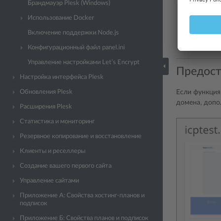
Брандмауэр Plesk (Windows)
[domainMan
Использование Docker
features.i
features.i
Включение поддержки Node.js
features.i
Конфигурационный файл panel.ini
Управление настройками Let’s Encrypt
Предост
Настройка интерфейса Plesk
Если функция
Обновления Plesk
домена, допо
Расширения Plesk
Статистика и мониторинг
Резервное копирование и восстановление
Клиенты и реселлеры
Создание вашего первого сайта
Управление сайтами
Приложение A: Свойства хостинг-планов и
подписок
Приложение Б: Свойства планов и подписок