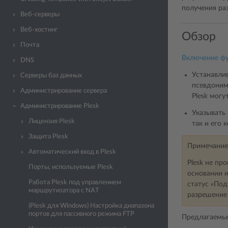
получения ра
Веб-серверы
Веб-хостинг
Обзор
Почта
Включение фу
DNS
Устанавли
Серверы баз данных
псевдоним
Администрирование сервера
Plesk мог
Администрирование Plesk
Указывать
Лицензия Plesk
так и его 
Защита Plesk
Примечание
Автоматический вход в Plesk
Plesk не пр
Порты, используемые Plesk
основании и
Работа Plesk под управлением
статус «Под
маршрутизатора с NAT
разрешение
(Plesk для Windows) Настройка диапазона
портов для пассивного режима FTP
Предлагаемый