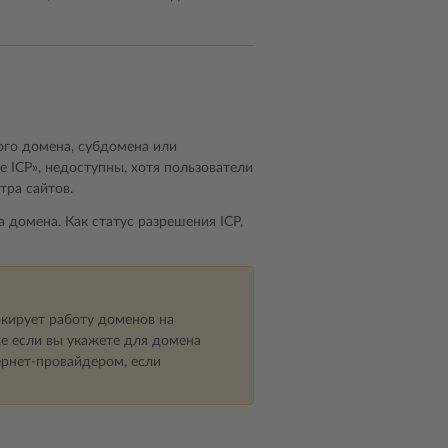
ого домена, субдомена или
ICP», недоступны, хотя пользователи
тра сайтов.
 домена. Как статус разрешения ICP,
окирует работу доменов на
е если вы укажете для домена
ернет-провайдером, если