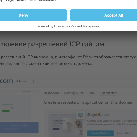
agement]
cpPermit
=
true
cpPermitLink
=
http://www.miitbeian.gov.cn/
cpPermitLearnMore
=
https://en.wikipedia.org/wiki/ICP_li
авление разрешений ICP сайтам
 разрешений ICP включена, в интерфейсе Plesk отображается стату
лнительного домена или псевдонима домена: