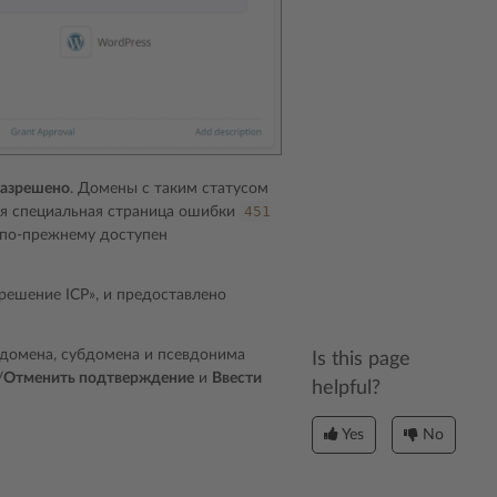
разрешено
. Домены с таким статусом
451
ся специальная страница ошибки
 по-прежнему доступен
решение ICP», и предоставлено
о домена, субдомена и псевдонима
Is this page
/
Отменить подтверждение
и
Ввести
helpful?
Yes
No