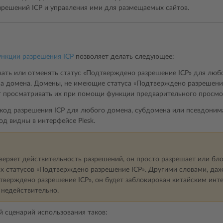
зрешений ICP и управления ими для размещаемых сайтов.
нкции разрешения ICP
позволяет делать следующее:
вать или отменять статус «Подтверждено разрешение ICP» для люб
а домена. Домены, не имеющие статуса «Подтверждено разрешение 
ут просматривать их при помощи функции предварительного просмо
 код разрешения ICP для любого домена, субдомена или псевдонима
код видны в интерфейсе Plesk.
оверяет действительность разрешений, он просто разрешает или бл
х статусов «Подтверждено разрешение ICP». Другими словами, даж
тверждено разрешение ICP», он будет заблокирован китайским инт
 недействительно.
 сценарий использования таков: