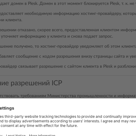
дает домен в Plesk. Домен в этот момент блокируется Plesk, т. к. н
едоставляет необходимую информацию хостинг-провайдеру, котор
ни клиента.
решении отказано, скорее всего, предоставленная клиентом информ
 уточняет информацию у клиента и снова подает запрос.
ешение получено, то хостинг-провайдер уведомляет об этом клиент
бавляет сообщение с кодом разрешения внизу страницы сайта и уве
овайдер связывает разрешение с сайтом клиента в Plesk и разблоки
ие разрешений ICP
тствовать требованиям Министерства промышленности и информа
 дать вам возможность вести бизнес в КНР, Plesk предоставляет ф
едоставлять разрешения ICP основным доменам, дополнительным 
пользованием XML-API и командной строки, а также блокировать д
P.
ть функцию разрешений ICP, добавьте в файл
panel.ini
следующие с