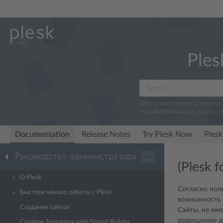
Ples
We log search terms to improve
For more information, read our
Documentation
Release Notes
Try Plesk Now
Plesk
Руководство администратора
···
(Plesk 
О Plesk
Согласно пол
Быстрое начало работы с Plesk
возможность 
Создание сайтов
Сайты, не им
разрешение дл
Creating Templates with Sitejet Builder