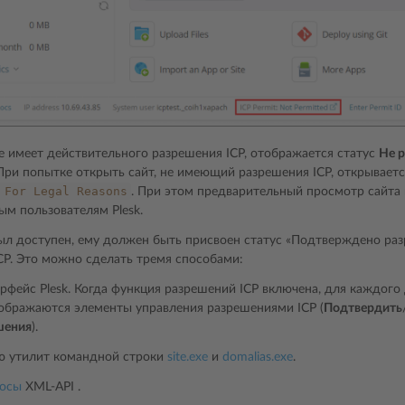
е имеет действительного разрешения ICP, отображается статус
Не 
При попытке открыть сайт, не имеющий разрешения ICP, открывает
For
Legal
Reasons
. При этом предварительный просмотр сайта
ым пользователям Plesk.
ыл доступен, ему должен быть присвоен статус «Подтверждено раз
CP. Это можно сделать тремя способами:
ерфейс Plesk. Когда функция разрешений ICP включена, для каждог
ображаются элементы управления разрешениями ICP (
Подтвердить
шения
).
 утилит командной строки
site.exe
и
domalias.exe
.
росы
XML-API .