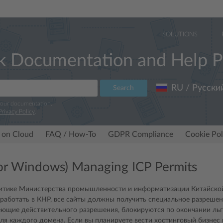
SOLUTIONS
k Documentation and Help P
RU / Русски
Search
 our documentation.
Privacy Policy
.
 on Cloud
FAQ / How-To
GDPR Compliance
Cookie Pol
for Windows) Managing ICP Permits
итике Министерства промышленности и информатизации Китайской
работать в КНР, все сайты должны получить специальное разреше
еющие действительного разрешения, блокируются по окончании льг
я каждого домена. Если вы планируете вести хостинговый бизнес в 