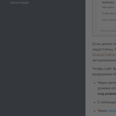
реселлеров
Если домен н
недоступны. 
Unavailable
авторизованн
Чтобы сайт б
разрешение I
Через инт
домена от
код разре
С помощью
Через
зап