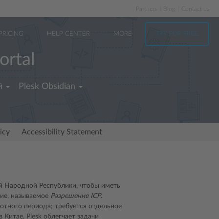
Partners
Blog
Contact us
PRICING
HELP CENTER
MORE
TRY FOR FREE
ortal
й
Plesk Obsidian
icy
Accessibility Statement
 Народной Республики, чтобы иметь
ние, называемое
Разрешение ICP
.
отного периода; требуется отдельное
Китае, Plesk облегчает задачи