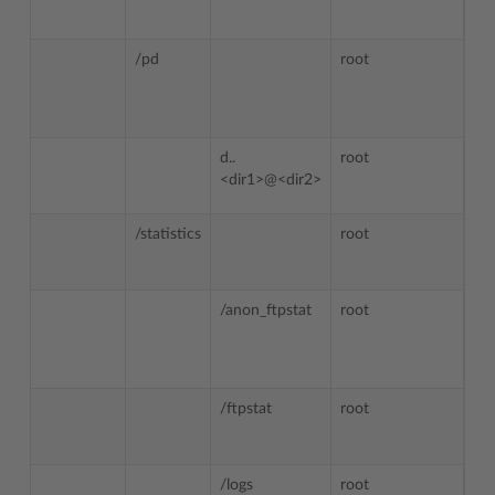
/pd
root
psa
d..
root
psa
<dir1>@<dir2>
/statistics
root
psa
/anon_ftpstat
root
roo
/ftpstat
root
roo
/logs
root
roo