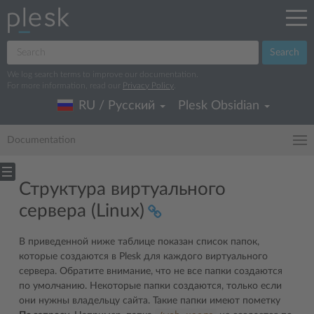
Search
We log search terms to improve our documentation.
For more information, read our
Privacy Policy
.
RU / Русский
Plesk Obsidian
Documentation
Структура виртуального
сервера (Linux)
В приведенной ниже таблице показан список папок,
которые создаются в Plesk для каждого виртуального
сервера. Обратите внимание, что не все папки создаются
по умолчанию. Некоторые папки создаются, только если
они нужны владельцу сайта. Такие папки имеют пометку