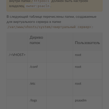
httpdocs
внутри папки /
должен быть настроен
owner:psacln
владелец
.
В следующей таблице перечислены папки, создаваемые
для виртуального сервера в папке
/var/www/vhosts/system/<виртуальный
сервер>
:
Дерево
папок
Пользователь
Гр
/<VHOST>
root
psa
/conf
root
psa
/etc
root
roo
/logs
psaadm
roo