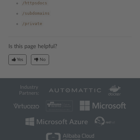
/httpsdocs
/subdomains
/private
Is this page helpful?
Yes
No
Industry
Partners: