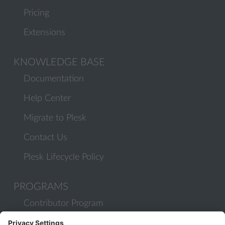
Pricing
Extensions
KNOWLEDGE BASE
Documentation
Help Center
Migrate to Plesk
Contact Us
Plesk Lifecycle Policy
PROGRAMS
Contributor Program
Partner Program