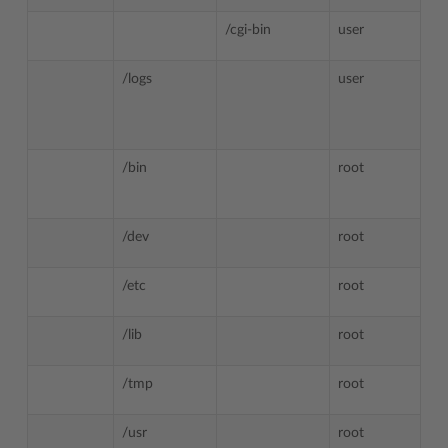
/cgi-bin
user
/logs
user
/bin
root
/dev
root
/etc
root
/lib
root
/tmp
root
/usr
root