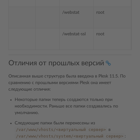
/webstat
root
roo
/webstat-ssl
root
roo
Отличия от прошлых версий
Описанная выше структура была введена в Plesk 11.5. По
сравнению с прошлыми версиями Plesk она имеет
следующие отличия:
Некоторые папки теперь создаются только при
необходимости. Раньше все папки создавались по
умолчанию.
Следующие папки были перенесены из
/var/www/vhosts/<виртуальный
сервер>
в
/var/www/vhosts/system/<виртуальный
сервер>
: