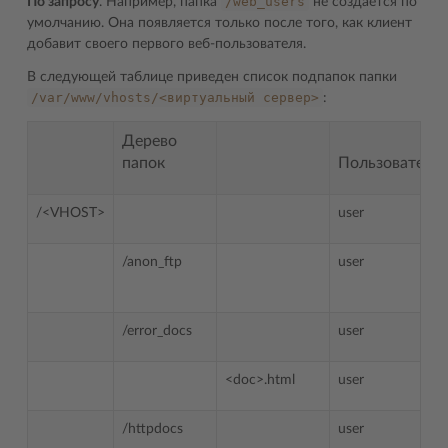
/web_users
По запросу
. Например, папка
не создается по
умолчанию. Она появляется только после того, как клиент
добавит своего первого веб-пользователя.
В следующей таблице приведен список подпапок папки
/var/www/vhosts/<виртуальный
сервер>
:
Дерево
папок
Пользователь
/<VHOST>
user
/anon_ftp
user
/error_docs
user
<doc>.html
user
/httpdocs
user