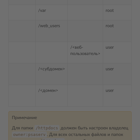
/var
root
/web_users
root
/<веб-
user
пользователь>
/<субдомен>
user
/<домен>
user
Примечание
/httpdocs
Для папки
должен быть настроен владелец
owner:psaserv
. Для всех остальных файлов и папок