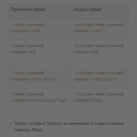
Прежняя папка
Новая папка
Ко
/<виртуальный
/system/<виртуальный
Кон
сервер>/conf
сервер>/conf
фай
/<виртуальный
/system/<виртуальный
Пар
сервер>/pd
сервер>/pd
за
пап
/<виртуальный
/system/<виртуальный
Пап
сервер>/statistics
сервер>/statistics
ста
/<виртуальный
/system/<виртуальный
Жу
сервер>/statistics/logs
сервер>/logs
вир
сер
Папки, которые больше не включаются в виртуальные
серверы Plesk: