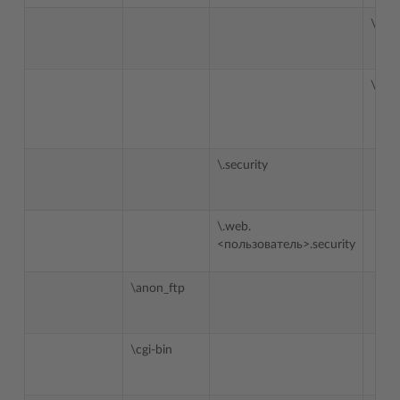
\ftps
\web
\.security
\.web.
<пользователь>.security
\anon_ftp
\cgi-bin