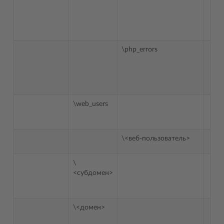
\php_errors
\web_users
\<веб-пользователь>
\
<субдомен>
\<домен>