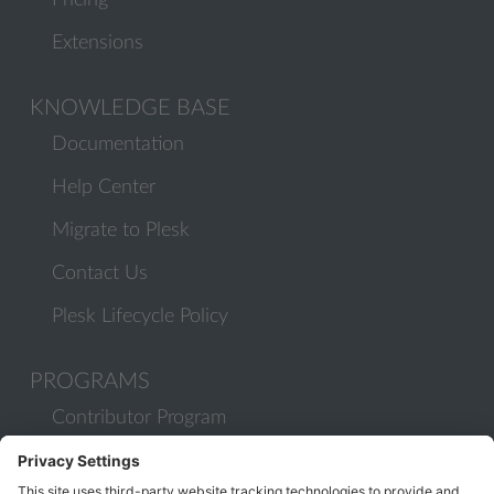
Pricing
Extensions
KNOWLEDGE BASE
Documentation
Help Center
Migrate to Plesk
Contact Us
Plesk Lifecycle Policy
PROGRAMS
Contributor Program
Partner Program