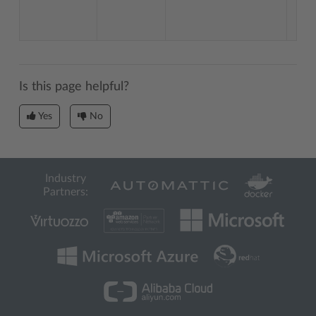
Is this page helpful?
Yes
No
Industry
Partners: