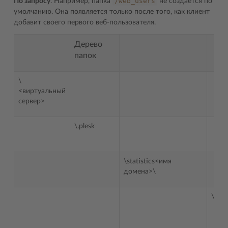
/web_users
По запросу
. Например, папка
не создается по
умолчанию. Она появляется только после того, как клиент
добавит своего первого веб-пользователя.
Дерево
папок
\
<виртуальный
сервер>
\.plesk
\statistics<имя
домена>\
\anon