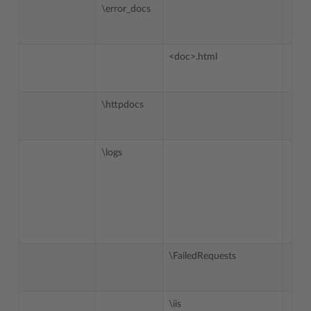
\error_docs
<doc>.html
\httpdocs
\logs
\FailedRequests
\iis