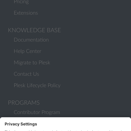
Pricing
Extensions
KNOWLEDGE BASE
Documentation
Help Center
Migrate to Plesk
Contact Us
Plesk Lifecycle Policy
PROGRAMS
Contributor Program
Partner Program