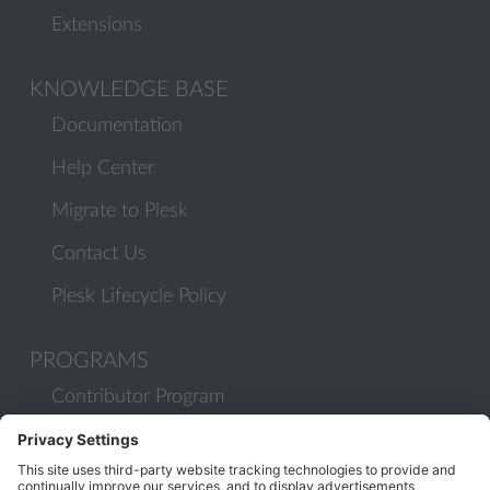
Extensions
KNOWLEDGE BASE
Documentation
Help Center
Migrate to Plesk
Contact Us
Plesk Lifecycle Policy
PROGRAMS
Contributor Program
Partner Program