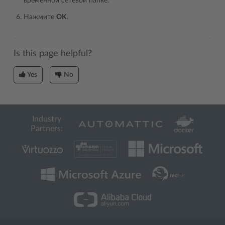
временной сетевой папке.
Нажмите
OK
.
Is this page helpful?
Yes
No
Industry
Partners: