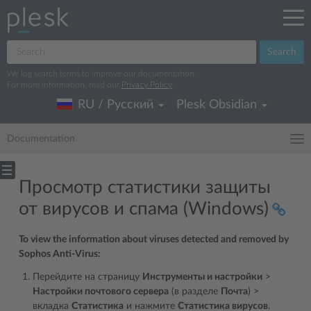
Search
We log search terms to improve our documentation.
For more information, read our
Privacy Policy
.
RU / Русский
Plesk Obsidian
Documentation
Просмотр статистики защиты
от вирусов и спама (Windows)
To view the information about viruses detected and removed by
Sophos Anti-Virus:
Перейдите на страницу
Инструменты и настройки
>
Настройки почтового сервера
(в разделе
Почта
) >
вкладка
Статистика
и нажмите
Статистика вирусов
.