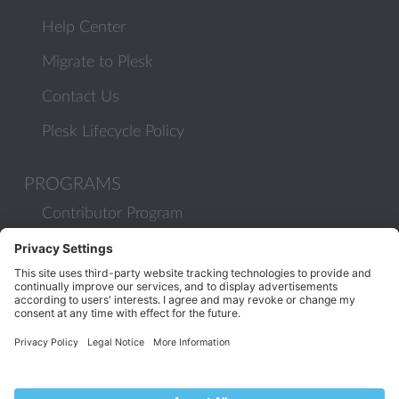
Help Center
Migrate to Plesk
Contact Us
Plesk Lifecycle Policy
PROGRAMS
Contributor Program
Partner Program
COMMUNITY
Blog
Forums