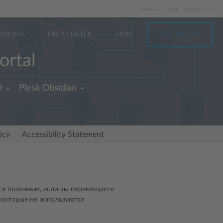
Partners
Blog
Contact us
PRICING
HELP CENTER
MORE
TRY FOR FREE
ortal
й
Plesk Obsidian
icy
Accessibility Statement
ся полезным, если вы перемещаете
 которые не используются