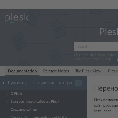
Ples
We log search terms to improve
For more information, read our
Documentation
Release Notes
Try Plesk Now
Plesk
Руководство администратора
···
Перено
О Plesk
Plesk позвол
Быстрое начало работы с Plesk
сайт, работа
Создание сайтов
установленны
Creating Templates with Sitejet Builder