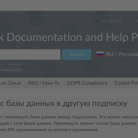
SOLUTIONS
k Documentation and Help P
RU / Русски
Search
 our documentation.
Privacy Policy
.
 on Cloud
FAQ / How-To
GDPR Compliance
Cookie Pol
с базы данных в другую подписку
яет перемещать базы данных между подписками. Это может оказать
ющий с этой базой данных. Перемещать можно только базы данных,
ми APS-приложениями из каталога приложений.