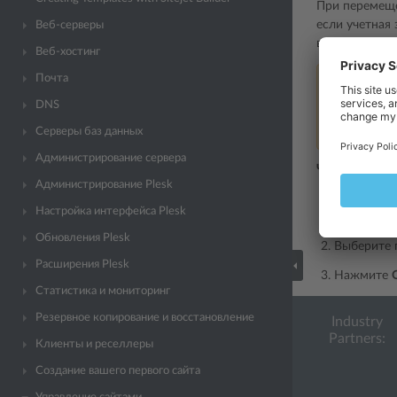
При перемеще
если учетная
Веб-серверы
вместе с базо
Веб-хостинг
Почта
Примечание
DNS
If the Plesk 
unable to a
Серверы баз данных
Администрирование сервера
Чтобы перене
Администрирование Plesk
Перейдите
Настройка интерфейса Plesk
базой дан
Обновления Plesk
Выберите п
Расширения Plesk
Нажмите
Статистика и мониторинг
Резервное копирование и восстановление
Industry
Partners:
Клиенты и реселлеры
Создание вашего первого сайта