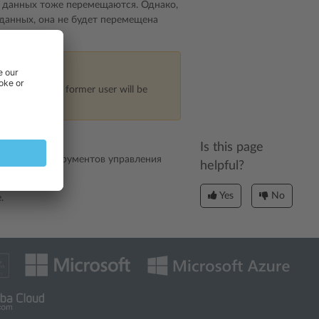
ы данных тоже перемещаются. Однако,
 данных, она не будет перемещена
Plesk user, the former user will be
Is this page
у
в окне инструментов управления
helpful?
Yes
No
.