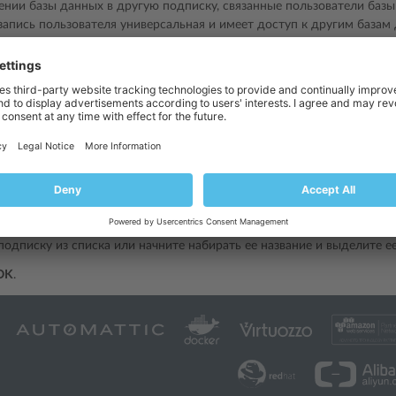
нии базы данных в другую подписку, связанные пользователи баз
 запись пользователя универсальная и имеет доступ к другим базам
й данных.
administrator moved a database to a subscription belonging to a different 
ccess the database using phpMyAdmin or phpPgAdmin.
сти базу данных в другую подписку:
 на страницу
Сайты и домены
>
Базы данных
>
Перенести в подписк
ных.
одписку из списка или начните набирать ее название и выделите ее
OK
.