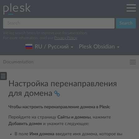
Search
We log search terms to improve our documentation.
For more information, read our
Privacy Policy
.
RU / Русский
Plesk Obsidian
Documentation
Настройка перенаправления
для домена
Чтобы настроить перенаправление домена в Plesk:
Перейдите на страницу
Сайты и домены
, нажмите
Добавить домен
и укажите следующее:
В поле
Имя домена
введите имя домена, которое вы