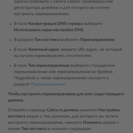
зарегистрировали у своего сервис-провайдера или
регистратора доменов и для которого вы хотите
настроить перенаправление.
В поле
Конфигурация DNS-сервера
выберите
Использовать наши настройки DNS
.
В разделе
Тип хостинга
выберите
Перенаправление
.
В поле
Конечный адрес
введите URL-адрес, на который
вы хотите перенаправлять посетителей.
В поле
Тип перенаправления
выберите стандартное
перенаправление или перенаправление во фрейме.
Подробнее о типах перенаправления смотрите в
разделе
Перенаправление
.
Чтобы настроить перенаправление для уже существующего
домена:
Откройте страницу
Сайты и домены
нажмите
Настройки
хостинга
рядом с тем доменом, для которого вы хотите
настроить перенаправление, нажмите
Изменить
рядом с
полем
Тип хостинга
и укажите следующее: