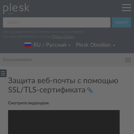
Search
We log search terms to improve our documentation.
For more information, read our
Privacy Policy
.
RU / Русский
Plesk Obsidian
Documentation
Защита веб-почты с помощью
SSL/TLS-сертификата
Смотрите видеоурок