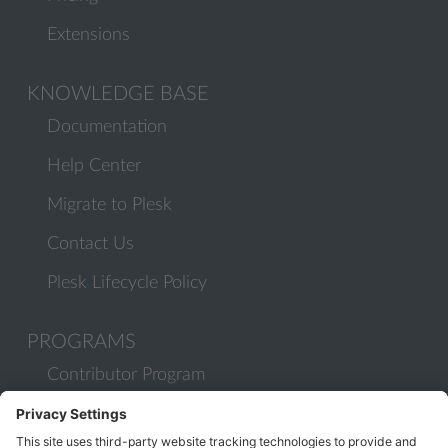
Extensions
KNOWLEDGE BASE
Documentation
Help Center
Migrate to Plesk
Contact Us
Plesk Lifecycle Policy
PROGRAMS
Contributor Program
Partner Program