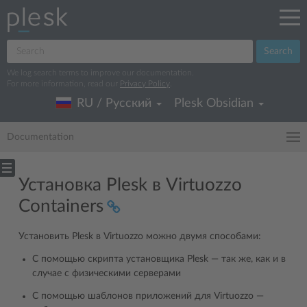
Search
We log search terms to improve our documentation.
For more information, read our
Privacy Policy
.
RU / Русский
Plesk Obsidian
Documentation
Установка Plesk в Virtuozzo
Containers
Установить Plesk в Virtuozzo можно двумя способами:
С помощью скрипта установщика Plesk ― так же, как и в
случае с физическими серверами
С помощью шаблонов приложений для Virtuozzo ―