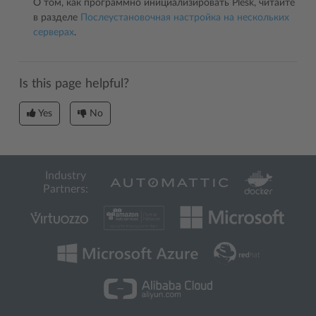
О том, как программно инициализировать Plesk, читайте
в разделе
Послеустановочная настройка на нескольких
серверах
.
Is this page helpful?
Yes
No
Industry
Partners: