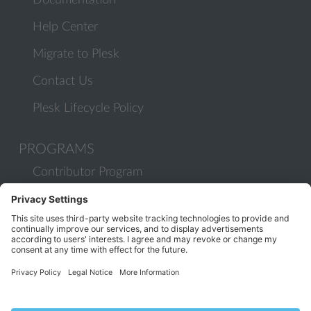
Documentation
Help Center
Migrate to Plesk
Contact Us
Plesk Lifecycle Policy
PROGRAMS
Contributor Program
Partner Program
COMMUNITY
Blog
Forums