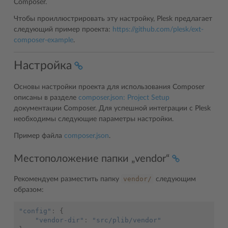
Composer.
Чтобы проиллюстрировать эту настройку, Plesk предлагает
следующий пример проекта:
https://github.com/plesk/ext-
composer-example
.
Настройка
Основы настройки проекта для использования Composer
описаны в разделе
composer.json: Project Setup
документации Composer. Для успешной интеграции с Plesk
необходимы следующие параметры настройки.
Пример файла
composer.json
.
Местоположение папки „vendor“
vendor/
Рекомендуем разместить папку
следующим
образом:
"config"
:
{
"vendor-dir"
:
"src/plib/vendor"