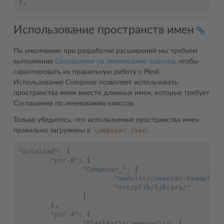
},
Использование пространств имен
По умолчанию при разработке расширений мы требуем
выполнения
Соглашения по именованию классов
, чтобы
гарантировать их правильную работу с Plesk.
Использование Composer позволяет использовать
пространства имен вместо длинных имен, которые требует
Соглашение по именованию классов.
Только убедитесь, что используемые пространства имен
composer.json
правильно загружены в
.
"autoload"
:
{
"psr-0"
:
{
"Composer_"
:
[
"modules/composer-example/l
"src/plib/library/"
]
},
"psr-4"
:
{
"PleskExt
\\
Composer
\\
"
:
[