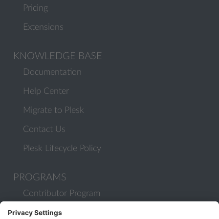
Pricing
Extensions
KNOWLEDGE BASE
Documentation
Help Center
Migrate to Plesk
Contact Us
Plesk Lifecycle Policy
PROGRAMS
Contributor Program
Partner Program