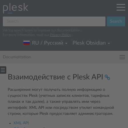
Search
We log search terms to improve our documentation.
For more information, read our
Privacy Policy
.
RU / Русский
Plesk Obsidian
Documentation
Взаимодействие с Plesk API
Расширения могут получать полную информацию о
сущностях Plesk (учетных записях клиентов, тарифных
планах и так далее), а также управлять ими через
интерфейс XML API или посредством утилит командной
строки, которые Plesk предоставляет администраторам.
XML API