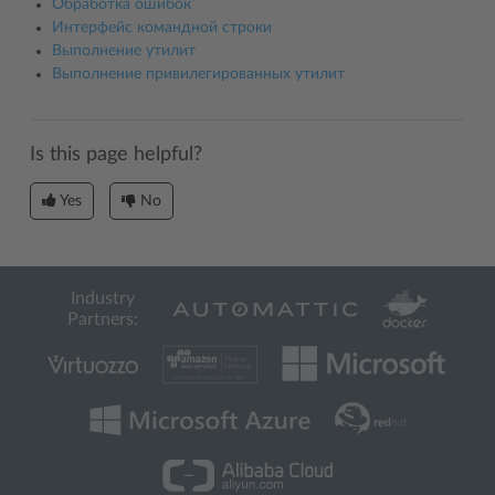
Обработка ошибок
Интерфейс командной строки
Выполнение утилит
Выполнение привилегированных утилит
Is this page helpful?
Yes
No
Industry
Partners: