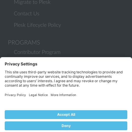
Migrate to Plesk
Contact Us
Plesk Lifecycle Policy
PROGRAMS
Contributor Program
Partner Program
COMMUNITY
Blog
Forums
Plesk University
© 2026 WebPros International GmbH. All rights reserved. Plesk and