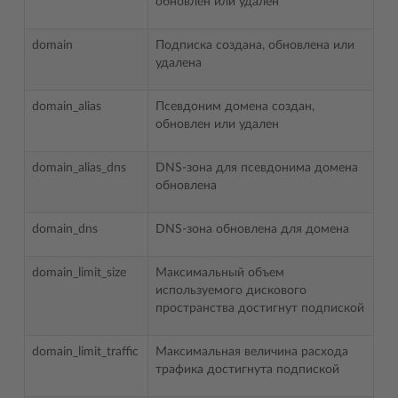
обновлен или удален
domain
Подписка создана, обновлена или
удалена
domain_alias
Псевдоним домена создан,
обновлен или удален
domain_alias_dns
DNS-зона для псевдонима домена
обновлена
domain_dns
DNS-зона обновлена для домена
domain_limit_size
Максимальный объем
используемого дискового
пространства достигнут подпиской
domain_limit_traffic
Максимальная величина расхода
трафика достигнута подпиской