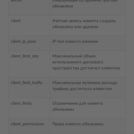
admin
Информация об администраторе
обновлена
client
Учетная запись клиента создана,
обновлена или удалена
client_ip_pool
IP-пул клиента изменен
client_limit_size
Максимальный объем
используемого дискового
пространства достигнут клиентом
client_limit_traffic
Максимальная величина расхода
трафика достигнута клиентом
client_limits
Ограничения для клиента
обновлены
client_permissions
Права клиента обновлены