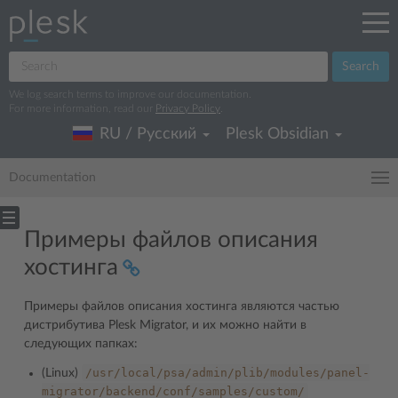
Search
We log search terms to improve our documentation.
For more information, read our
Privacy Policy
.
RU / Русский
Plesk Obsidian
Documentation
Примеры файлов описания
хостинга
Примеры файлов описания хостинга являются частью
дистрибутива Plesk Migrator, и их можно найти в
следующих папках:
/usr/local/psa/admin/plib/modules/panel-
(Linux)
migrator/backend/conf/samples/custom/