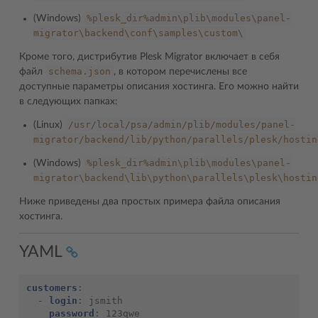
%plesk_dir%admin\plib\modules\panel-
(Windows)
migrator\backend\conf\samples\custom\
Кроме того, дистрибутив Plesk Migrator включает в себя
schema.json
файл
, в котором перечислены все
доступные параметры описания хостинга. Его можно найти
в следующих папках:
/usr/local/psa/admin/plib/modules/panel-
(Linux)
migrator/backend/lib/python/parallels/plesk/hostin
%plesk_dir%admin\plib\modules\panel-
(Windows)
migrator\backend\lib\python\parallels\plesk\hostin
Ниже приведены два простых примера файла описания
хостинга.
YAML
customers
:
-
login
:
jsmith
password
:
123qwe