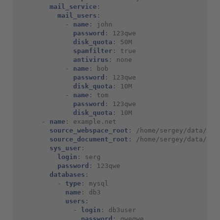
mail_service
:
mail_users
:
-
name
:
john
password
:
123qwe
disk_quota
:
50M
spamfilter
:
true
antivirus
:
none
-
name
:
bob
password
:
123qwe
disk_quota
:
10M
-
name
:
tom
password
:
123qwe
disk_quota
:
10M
-
name
:
example.net
source_webspace_root
:
/home/sergey/data/
source_document_root
:
/home/sergey/data/www
sys_user
:
login
:
serg
password
:
123qwe
databases
:
-
type
:
mysql
name
:
db3
users
:
-
login
:
db3user
password
:
qweqwe