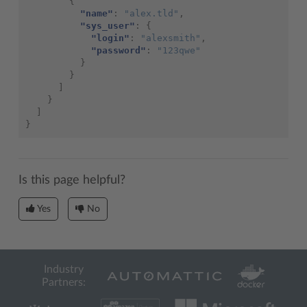
{
"name"
:
"alex.tld"
,
"sys_user"
:
{
"login"
:
"alexsmith"
,
"password"
:
"123qwe"
}
}
]
}
]
}
Is this page helpful?
Yes
No
Industry
Partners: