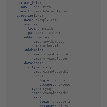
contact_info
:
name
:
John Smith
email
:
jsmith@example.com
subscriptions
:
-
name
:
example.com
sys_user
:
login
:
jsmith
password
:
123qwe1
addon_domains
:
-
name
:
another.tld
-
name
:
other.tld
subdomains
:
-
name
:
s.another.tld
-
name
:
s.example.com
databases
:
-
type
:
mysql
name
:
examplecomdb1
users
:
-
login
:
exdbuser1
password
:
qweqwe
-
type
:
mysql
name
:
examplecomdb2
users
:
-
login
:
exdbuser2
password
:
eiury