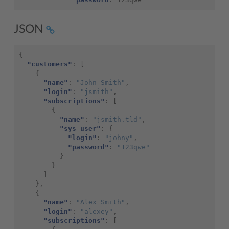
JSON
{
"customers"
:
[
{
"name"
:
"John Smith"
,
"login"
:
"jsmith"
,
"subscriptions"
:
[
{
"name"
:
"jsmith.tld"
,
"sys_user"
:
{
"login"
:
"johny"
,
"password"
:
"123qwe"
}
}
]
},
{
"name"
:
"Alex Smith"
,
"login"
:
"alexey"
,
"subscriptions"
:
[