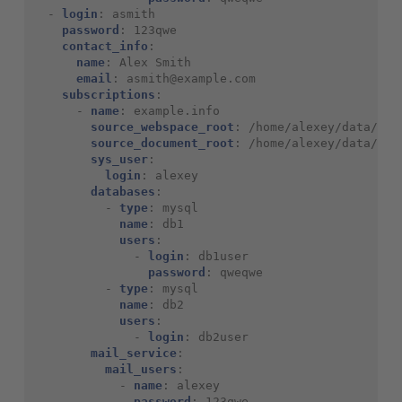
-
login
:
asmith
password
:
123qwe
contact_info
:
name
:
Alex Smith
email
:
asmith@example.com
subscriptions
:
-
name
:
example.info
source_webspace_root
:
/home/alexey/data/
source_document_root
:
/home/alexey/data/www
sys_user
:
login
:
alexey
databases
:
-
type
:
mysql
name
:
db1
users
:
-
login
:
db1user
password
:
qweqwe
-
type
:
mysql
name
:
db2
users
:
-
login
:
db2user
mail_service
:
mail_users
:
-
name
:
alexey
password
:
123qwe