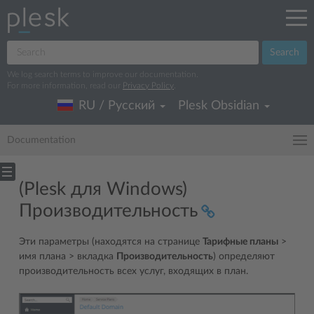
Search
We log search terms to improve our documentation.
For more information, read our
Privacy Policy
.
RU / Русский
Plesk Obsidian
Documentation
(Plesk для Windows)
Производительность
Эти параметры (находятся на странице
Тарифные планы
>
имя плана > вкладка
Производительность
) определяют
производительность всех услуг, входящих в план.