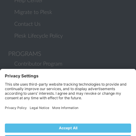
Help Center
Migrate to Plesk
Contact Us
Plesk Lifecycle Policy
PROGRAMS
Contributor Program
Partner Program
COMMUNITY
Blog
Forums
Plesk University