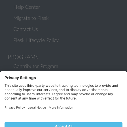
Help Center
Migrate to Plesk
Contact Us
Plesk Lifecycle Policy
PROGRAMS
Contributor Program
Partner Program
COMMUNITY
Blog
Forums
Plesk University