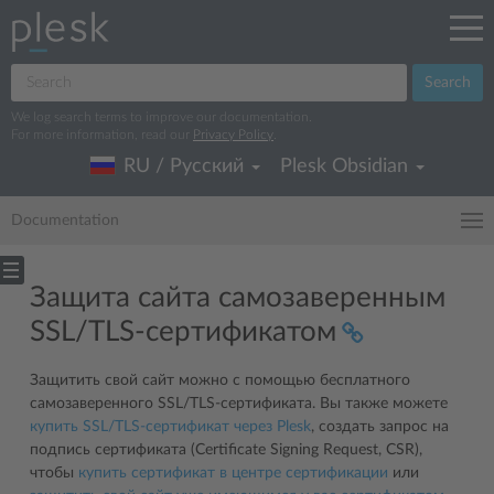
Search
We log search terms to improve our documentation.
For more information, read our
Privacy Policy
.
RU / Русский
Plesk Obsidian
Documentation
Защита сайта самозаверенным
SSL/TLS-сертификатом
Защитить свой сайт можно с помощью бесплатного
самозаверенного SSL/TLS-сертификата. Вы также можете
купить SSL/TLS-сертификат через Plesk
, создать запрос на
подпись сертификата (Certificate Signing Request, CSR),
чтобы
купить сертификат в центре сертификации
или