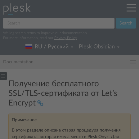
Search
We log search terms to improve our documentation.
For more information, read our
Privacy Policy
.
RU / Русский
Plesk Obsidian
Documentation
Получение бесплатного
SSL/TLS-сертификата от Let’s
Encrypt
Примечание
В этом разделе описана старая процедура получения
сертификата, которая имела место в Plesk Onyx. Для