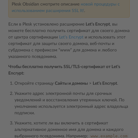
Plesk Obsidian смотрите описание
новой процедуры с
использованием расширения SSL It!
.
Если в Plesk установлено расширение
Let’s Encrypt
, вы
можете бесплатно получить сертификат для своего домена
от центра сертификации
Let’s Encrypt
и использовать этот
сертификат для защиты своего домена, веб-почты и
субдомена с префиксом “www” для домена и любого
указанного псевдонима.
Чтобы бесплатно получить SSL/TLS-сертификат от Let’s
Encrypt:
Откройте страницу
Сайты и домены
>
Let’s Encrypt
.
Укажите адрес электронной почты для срочных
уведомлений и восстановления утерянных ключей. По
умолчанию используется электронный адрес владельца
подписки.
Укажите, хотите ли вы включить в сертификат
альтернативное доменное имя для домена и каждого
www.example.com
выбранного псевдонима. Например: