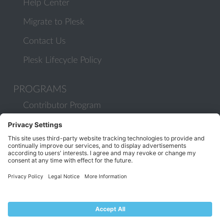
Help Center
Migrate to Plesk
Contact Us
Plesk Lifecycle Policy
PROGRAMS
Contributor Program
Partner Program
COMMUNITY
Blog
Forums
Plesk University