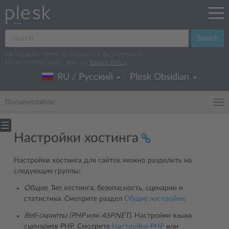
Search
We log search terms to improve our documentation.
For more information, read our
Privacy Policy
.
RU / Русский
Plesk Obsidian
Documentation
Настройки хостинга
Настройки хостинга для сайтов можно разделить на
следующие группы:
Общее
. Тип хостинга, безопасность, сценарии и
статистика. Смотрите раздел
Общие настройки
.
Веб-скрипты (PHP
или
ASP.NET)
. Настройки языка
сценариев PHP. Смотрите
Настройки PHP
или