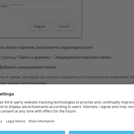
ть папку паролем, выполните следующие шаги:
страницу
Сайты и домены
>
Защищенные паролем папки
.
Добавить защищенную папку
.
ть к папке, которую вы хотите защитить (относительно корневой па
удет видно посетителям.
ние
для Linux указанная папка будет создана, если ее не существует. В 
уществующую папку.
OK
.