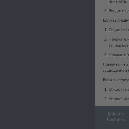
изменить.
Введите н
Если вы реши
Откройте 
Нажмите и
запись кот
Нажмите
Помните, что 
защищенной п
Если вы пере
Откройте 
Установит
Industry
Partners: