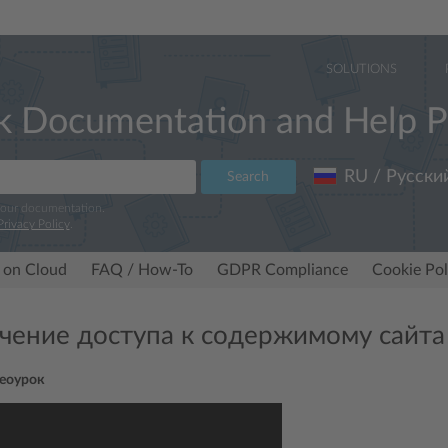
SOLUTIONS
k Documentation and Help P
RU / Русски
Search
 our documentation.
Privacy Policy
.
 on Cloud
FAQ / How-To
GDPR Compliance
Cookie Pol
чение доступа к содержимому сайта
еоурок