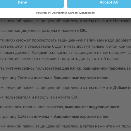
те поменять название защищенного раздела, выполните следующие 
страницу
Сайты и домены
>
Защищенные паролем папки
.
мя нужной папки, защищенной паролем, а затем нажмите
Настройк
азвание защищенного раздела и нажмите
OK
.
то-либо сможет просмотреть защищенную папку, вам надо добавить
вателя. Этот пользователь будет иметь доступ только к этой конкр
апкам домена. Каждый раз, когда вы защищаете папку паролем, в
вателя, иначе никто не сможет получить доступ к этой папке.
ть учетную запись пользователя для папки, защищенной паролем, 
страницу
Сайты и домены
>
Защищенные паролем папки
.
мя нужной папки, защищенной паролем, а затем нажмите
Добавить
мя пользователя и пароль и нажмите
OK
.
те изменить пароль пользователя, выполните следующие шаги:
страницу
Сайты и домены
>
Защищенные паролем папки
.
мя нужной папки, защищенной паролем, а затем нажмите имя польз