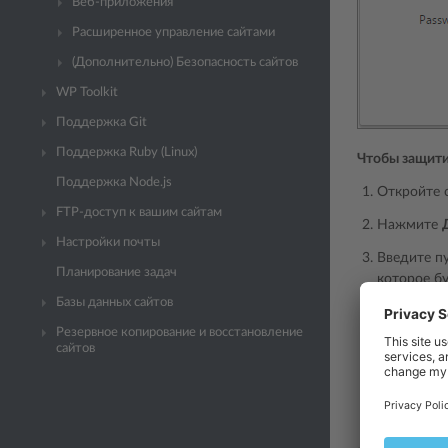
Веб-приложения
Расширенное управление сайтами
(Дополнительно) Безопасность сайтов
WP Toolkit
Поддержка Git
Поддержка Ruby (Linux)
Чтобы защити
Поддержка Node.js
Откройте 
FTP-доступ к вашим сайтам
Нажмите
Настройки почты
Введите пу
Планирование задач
которое б
Базы данных сайтов
Примеча
Резервное копирование и восстановление
сайтов
В Plesk 
только с
Нажмите