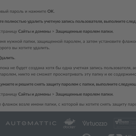
овый пароль и нажмите
OK
.
те полностью удалить учетную запись пользователя, выполните сле
страницу
Сайты и домены
>
Защищенные паролем папки
.
мя нужной папки, защищенной паролем, а затем установите флажок
орого вы хотите удалить.
Удалить
.
пока не будет создана хотя бы одна учетная запись пользователя, 
аролем, никто не сможет просматривать эту папку и ее содержимо
думаете и решите снять защиту паролем с папки, выполните следую
страницу
Сайты и домены
>
Защищенные паролем папки
.
е флажок возле имени папки, с которой вы хотите снять защиту па