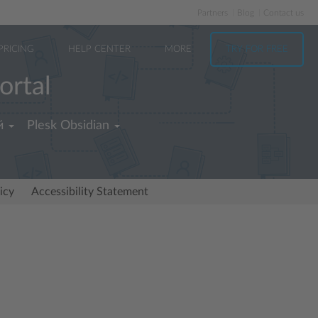
Partners
Blog
Contact us
PRICING
HELP CENTER
MORE
TRY FOR FREE
ortal
й
Plesk Obsidian
icy
Accessibility Statement