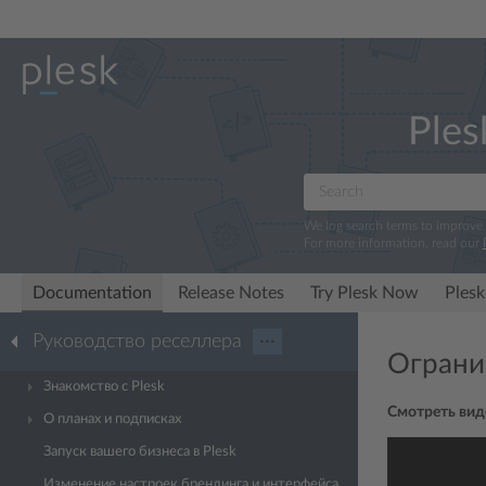
Ples
We log search terms to improve
For more information, read our
Documentation
Release Notes
Try Plesk Now
Plesk
Руководство реселлера
···
Ограни
Знакомство с Plesk
Смотреть вид
О планах и подписках
Запуск вашего бизнеса в Plesk
Изменение настроек брендинга и интерфейса