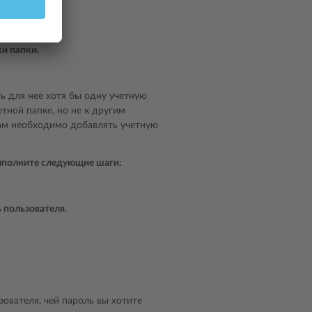
шаги:
и папки
.
 для нее хотя бы одну учетную
етной папке, но не к другим
ам необходимо добавлять учетную
выполните следующие шаги:
 пользователя
.
ователя, чей пароль вы хотите