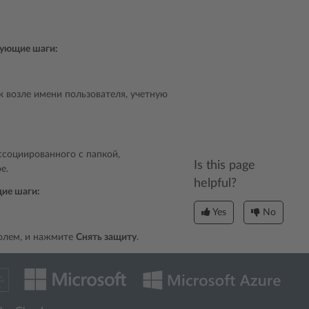
дующие шаги:
 возле имени пользователя, учетную
ассоциированного с папкой,
Is this page
е.
helpful?
щие шаги:
Yes
No
ролем, и нажмите
Снять защиту
.