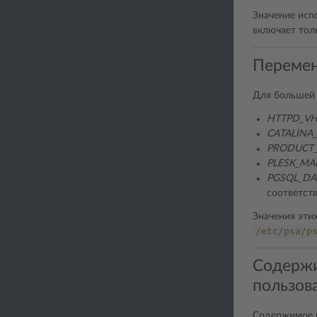
Значение исп
включает тол
Переме
Для большей 
HTTPD_VH
CATALINA
PRODUCT
PLESK_MA
PGSQL_DA
соответств
Значения эти
/etc/psa/p
Содержи
пользов
Содержимое и