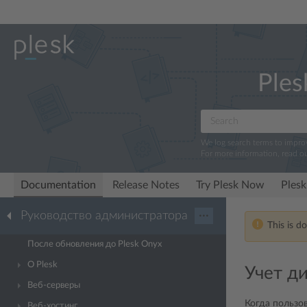
Ples
We log search terms to impr
For more information, read o
Documentation
Release Notes
Try Plesk Now
Plesk
Руководство администратора
···
This is d
После обновления до Plesk Onyx
О Plesk
Учет д
Веб-серверы
Когда пользов
Веб-хостинг