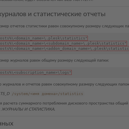
урналов и статистические отчеты
змер отчетов статистики равен совокупному размеру следующих па
osts%\<domain_name>\.plesk\statistics"
osts%\<domain_name>\<subdomain_name>\.plesk\statistics"
osts%\<domain_name>\<addon_domain_name>\.plesk\statistic
змер журналов равен общему размеру следующей папки:
osts%\<subscription_name>\logs"
ер журналов и отчетов равен совокупному размеру следующих папок
/system/<имя
домена>/statistics
TS_D
я расчета суммарного потребления дискового пространства общий 
к
ЖУРНАЛЫ И СТАТИСТИКА
.
нных