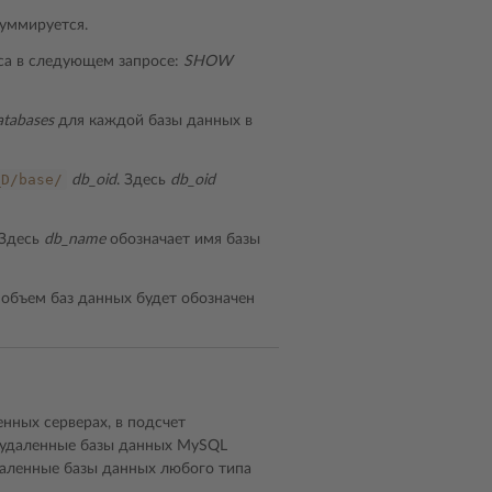
суммируется.
са в следующем запросе:
SHOW
atabases
для каждой базы данных в
_D/base/
db_oid
. Здесь
db_oid
 Здесь
db_name
обозначает имя базы
объем баз данных будет обозначен
нных серверах, в подсчет
о удаленные базы данных MySQL
даленные базы данных любого типа