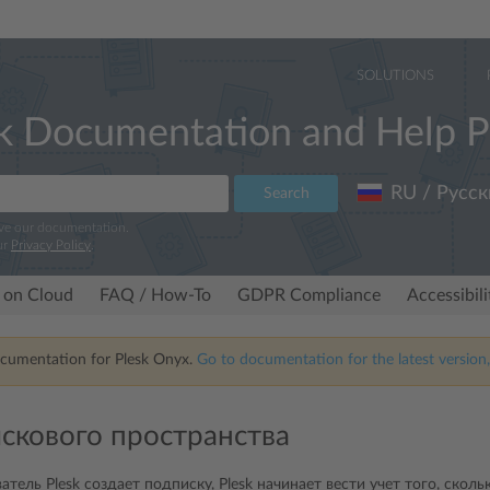
SOLUTIONS
k Documentation and Help P
RU / Русск
Search
ove our documentation.
ur
Privacy Policy
.
 on Cloud
FAQ / How-To
GDPR Compliance
Accessibil
ocumentation for Plesk Onyx.
Go to documentation for the latest version,
искового пространства
атель Plesk создает подписку, Plesk начинает вести учет того, ско