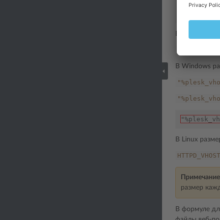
"%plesk_vh
"%plesk_vh
В Linux разм
HTTPD_VHOS
В Windows ра
"%plesk_vh
"%plesk_vh
"%plesk_vh
В Linux разм
HTTPD_VHOS
Примечание
размер кажд
В формуле дл
файлы веб-по