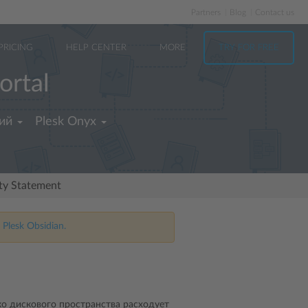
Partners
Blog
Contact us
PRICING
HELP CENTER
MORE
TRY FOR FREE
ortal
ий
Plesk Onyx
ity Statement
 Plesk Obsidian.
лько дискового пространства расходует