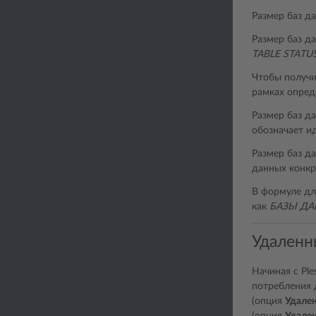
Размер баз д
Размер баз д
TABLE STATU
Чтобы получи
рамках опред
Размер баз д
обозначает и
Размер баз д
данных конкр
В формуле дл
как
БАЗЫ Д
Удаленн
Начиная с Pl
потребления 
(опция
Удале
(опция
Удале