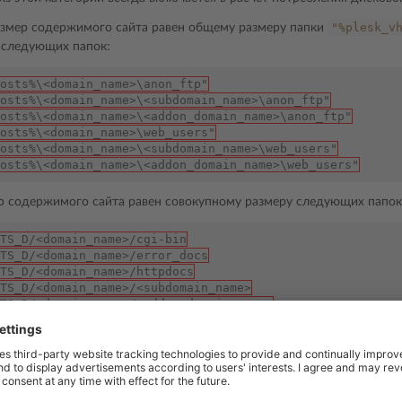
"%plesk_v
змер содержимого сайта равен общему размеру папки
 следующих папок:
osts%\<domain_name>\anon_ftp"
osts%\<domain_name>\<subdomain_name>\anon_ftp"
osts%\<domain_name>\<addon_domain_name>\anon_ftp"
osts%\<domain_name>\web_users"
osts%\<domain_name>\<subdomain_name>\web_users"
osts%\<domain_name>\<addon_domain_name>\web_users"
ер содержимого сайта равен совокупному размеру следующих папок
TS_D/<domain_name>/cgi-bin
TS_D/<domain_name>/error_docs
TS_D/<domain_name>/httpdocs
TS_D/<domain_name>/<subdomain_name>
TS_D/<domain_name>/<addon_domain_name>
TS_D/system/<domain_name>/pd
змер содержимого анонимного FTP равен совокупному размеру сл
osts%\<domain_name>\anon_ftp"