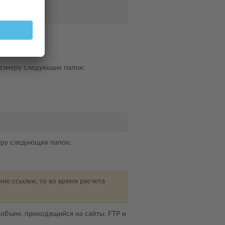
ющих папок:
азмеру следующих папок:
еру следующих папок:
ие ссылки, то во время расчета
объем, приходящийся на сайты, FTP и