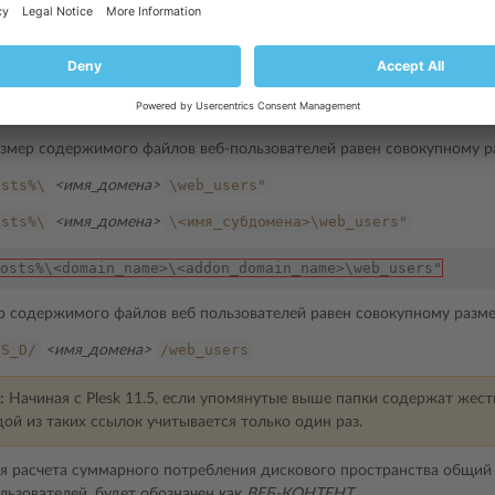
osts%\<domain_name>\<subdomain_name>\anon_ftp"
osts%\<domain_name>\<addon_domain_name>\anon_ftp"
ер содержимого анонимного FTP равен совокупному размеру следу
TS_D/
/anon_ftp
<имя_домена>
змер содержимого файлов веб-пользователей равен совокупному р
osts%\
\web_users"
<имя_домена>
osts%\
\<имя_субдомена>\web_users"
<имя_домена>
osts%\<domain_name>\<addon_domain_name>\web_users"
ер содержимого файлов веб пользователей равен совокупному разм
TS_D/
/web_users
<имя_домена>
:
Начиная с Plesk 11.5, если упомянутые выше папки содержат жестк
ой из таких ссылок учитывается только один раз.
я расчета суммарного потребления дискового пространства общий 
льзователей, будет обозначен как
ВЕБ-КОНТЕНТ
.