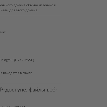
тельного домена обычно невелико и
налы для этого домена.
ные:
;
 PostgreSQL или MySQL
ия находятся в файле
P-доступе, файлы веб-
го пространства.