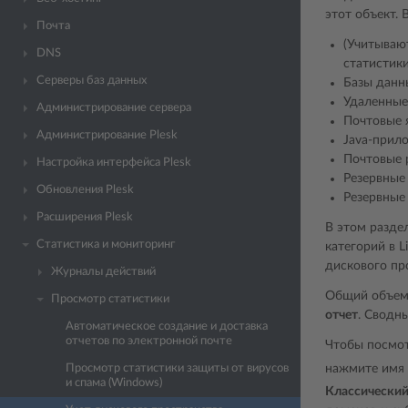
этот объект.
Почта
(Учитываю
DNS
статистики
Серверы баз данных
Базы данн
Удаленные
Администрирование сервера
Почтовые 
Администрирование Plesk
Java-прил
Почтовые 
Настройка интерфейса Plesk
Резервные
Обновления Plesk
Резервные
Расширения Plesk
В этом разде
Статистика и мониторинг
категорий в L
дискового пр
Журналы действий
Общий объем 
Просмотр статистики
отчет
. Сводн
Автоматическое создание и доставка
отчетов по электронной почте
Чтобы посмот
нажмите имя 
Просмотр статистики защиты от вирусов
и спама (Windows)
Классический