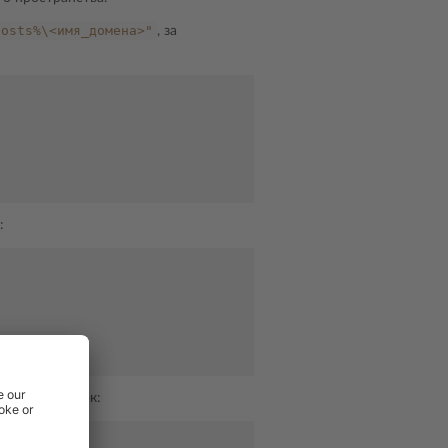
hosts%\<имя_домена>"
, за
:
едующих папок: