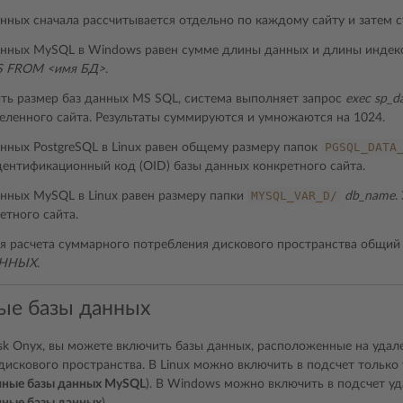
анных сначала рассчитывается отдельно по каждому сайту и затем 
анных MySQL в Windows равен сумме длины данных и длины индек
S FROM <имя БД>
.
ть размер баз данных MS SQL, система выполняет запрос
exec sp_d
еленного сайта. Результаты суммируются и умножаются на 1024.
PGSQL_DATA
анных PostgreSQL в Linux равен общему размеру папок
дентификационный код (OID) базы данных конкретного сайта.
MYSQL_VAR_D/
анных MySQL в Linux равен размеру папки
db_name
.
етного сайта.
я расчета суммарного потребления дискового пространства общий 
АННЫХ
.
ые базы данных
esk Onyx, вы можете включить базы данных, расположенные на удале
дискового пространства. В Linux можно включить в подсчет тольк
нные базы данных MySQL
). В Windows можно включить в подсчет у
нные базы данных
).