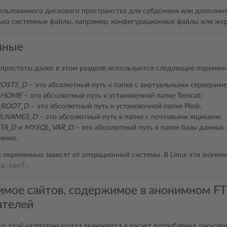
ользованного дискового пространства для субдомена или дополни
ько системные файлы, например, конфигурационные файлы или жур
нные
простоты далее в этом разделе используются следующие перемен
OSTS_D
– это абсолютный путь к папке с виртуальными серверами
_HOME
– это абсолютный путь к установочной папке Tomcat;
_ROOT_D
– это абсолютный путь к установочной папке Plesk;
ILNAMES_D
– это абсолютный путь к папке с почтовыми ящиками;
TA_D
и
MYSQL_VAR_D
– это абсолютный путь к папке базы данных
енно.
х переменных зависят от операционной системы. В Linux эти значен
sa.conf
.
мое сайтов, содержимое в анонимном FT
ателей
з этой категории всегда включается в расчет потребления дисково