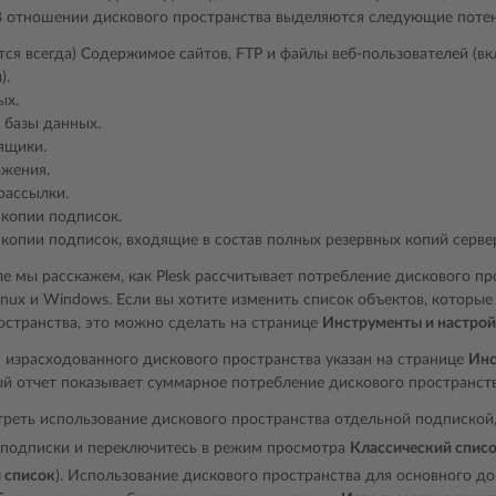
 В отношении дискового пространства выделяются следующие потен
тся всегда) Содержимое сайтов, FTP и файлы веб-пользователей (в
).
ых.
 базы данных.
ящики.
ожения.
рассылки.
 копии подписок.
 копии подписок, входящие в состав полных резервных копий серве
ле мы расскажем, как Plesk рассчитывает потребление дискового пр
inux и Windows. Если вы хотите изменить список объектов, которые
остранства, это можно сделать на странице
Инструменты и настро
израсходованного дискового пространства указан на странице
Инс
ый отчет показывает суммарное потребление дискового пространст
реть использование дискового пространства отдельной подпиской
подписки и переключитесь в режим просмотра
Классический спис
 список
). Использование дискового пространства для основного д