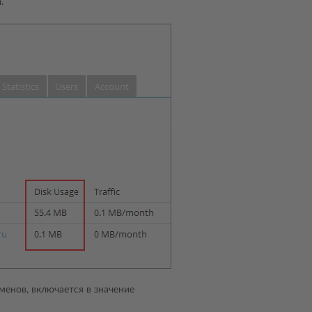
а
.
енов, включается в значение