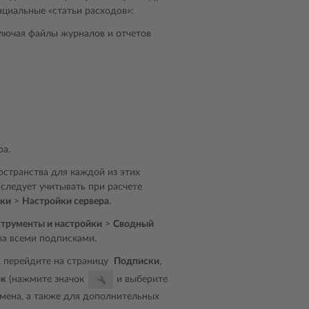
циальные «статьи расходов»:
ключая файлы журналов и отчетов
ра.
остранства для каждой из этих
 следует учитывать при расчете
йки
>
Настройки сервера
.
трументы и настройки
>
Сводный
ва всеми подписками.
, перейдите на страницу
Подписки
,
ок
(нажмите значок
и выберите
омена, а также для дополнительных