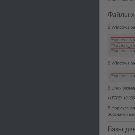
Файлы ж
В Windows ра
"%plesk_vh
"%plesk_vh
"%plesk_vh
В Windows ра
"%plesk_vh
В Linux разм
HTTPD_VHOS
В формуле дл
обозначен ка
Базы да