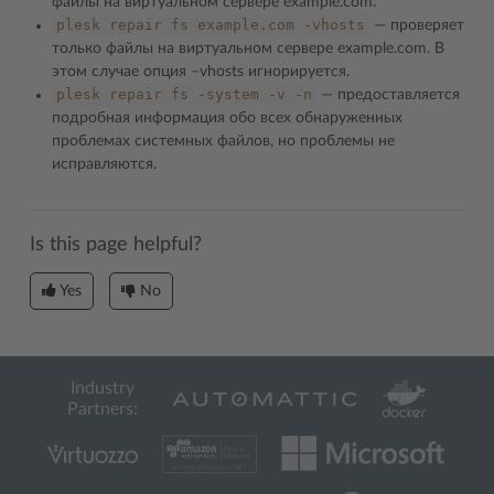
файлы на виртуальном сервере example.com.
plesk
repair
fs
example.com
-vhosts
― проверяет
только файлы на виртуальном сервере example.com. В
этом случае опция –vhosts игнорируется.
plesk
repair
fs
-system
-v
-n
― предоставляется
подробная информация обо всех обнаруженных
проблемах системных файлов, но проблемы не
исправляются.
Is this page helpful?
Yes
No
Industry
Partners: