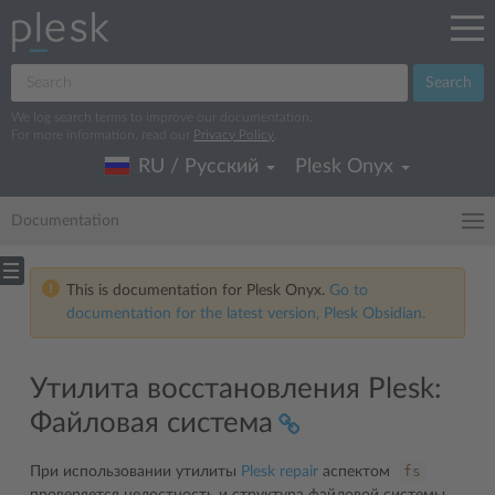
Search
We log search terms to improve our documentation.
For more information, read our
Privacy Policy
.
RU / Русский
Plesk Onyx
Documentation
This is documentation for Plesk Onyx.
Go to
documentation for the latest version, Plesk Obsidian.
Утилита восстановления Plesk:
Файловая система
fs
При использовании утилиты
Plesk repair
аспектом