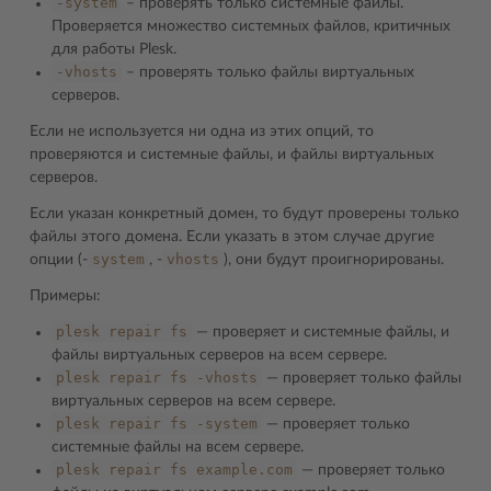
-system
– проверять только системные файлы.
Проверяется множество системных файлов, критичных
для работы Plesk.
-vhosts
– проверять только файлы виртуальных
серверов.
Если не используется ни одна из этих опций, то
проверяются и системные файлы, и файлы виртуальных
серверов.
Если указан конкретный домен, то будут проверены только
файлы этого домена. Если указать в этом случае другие
system
vhosts
опции (-
, -
), они будут проигнорированы.
Примеры:
plesk
repair
fs
― проверяет и системные файлы, и
файлы виртуальных серверов на всем сервере.
plesk
repair
fs
-vhosts
― проверяет только файлы
виртуальных серверов на всем сервере.
plesk
repair
fs
-system
― проверяет только
системные файлы на всем сервере.
plesk
repair
fs
example.com
― проверяет только