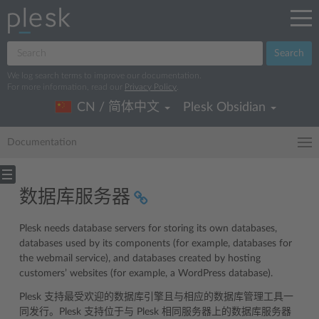
Search
We log search terms to improve our documentation.
For more information, read our
Privacy Policy
.
CN / 简体中文
Plesk Obsidian
Documentation
数据库服务器
Plesk needs database servers for storing its own databases,
databases used by its components (for example, databases for
the webmail service), and databases created by hosting
customers’ websites (for example, a WordPress database).
Plesk 支持最受欢迎的数据库引擎且与相应的数据库管理工具一
同发行。Plesk 支持位于与 Plesk 相同服务器上的数据库服务器