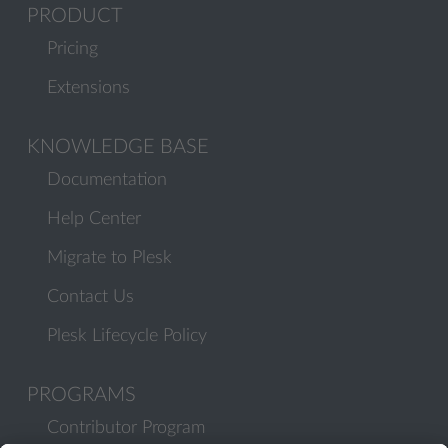
PRODUCT
Pricing
Extensions
KNOWLEDGE BASE
Documentation
Help Center
Migrate to Plesk
Contact Us
Plesk Lifecycle Policy
PROGRAMS
Contributor Program