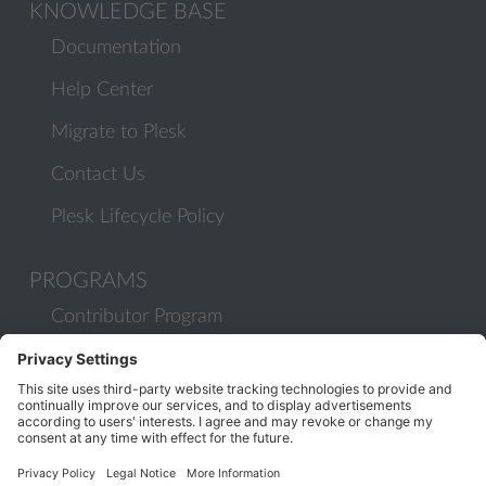
KNOWLEDGE BASE
Documentation
Help Center
Migrate to Plesk
Contact Us
Plesk Lifecycle Policy
PROGRAMS
Contributor Program
Partner Program
COMMUNITY
Blog