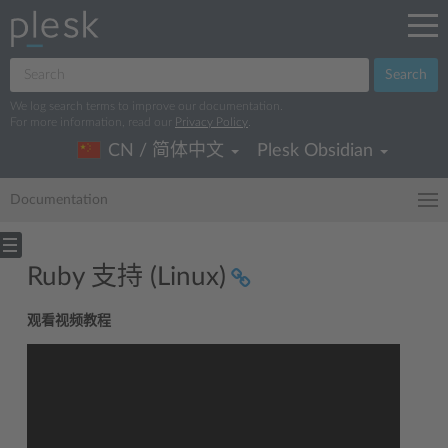
Search
We log search terms to improve our documentation.
For more information, read our
Privacy Policy
.
CN / 简体中文
Plesk Obsidian
Documentation
Ruby 支持 (Linux)
观看视频教程