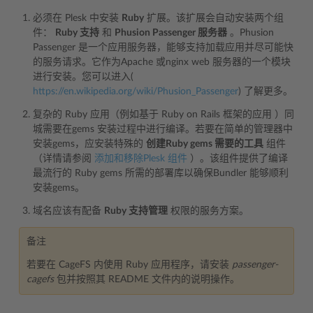
必须在 Plesk 中安装
Ruby
扩展。该扩展会自动安装两个组
件：
Ruby 支持
和
Phusion Passenger 服务器
。Phusion
Passenger 是一个应用服务器，能够支持加载应用并尽可能快
的服务请求。它作为Apache 或nginx web 服务器的一个模块
进行安装。您可以进入(
https://en.wikipedia.org/wiki/Phusion_Passenger
) 了解更多。
复杂的 Ruby 应用（例如基于 Ruby on Rails 框架的应用 ）同
城需要在gems 安装过程中进行编译。若要在简单的管理器中
安装gems，应安装特殊的
创建Ruby gems 需要的工具
组件
（详情请参阅
添加和移除Plesk 组件
）。该组件提供了编译
最流行的 Ruby gems 所需的部署库以确保Bundler 能够顺利
安装gems。
域名应该有配备
Ruby 支持管理
权限的服务方案。
备注
若要在 CageFS 内使用 Ruby 应用程序，请安装
passenger-
cagefs
包并按照其 README 文件内的说明操作。