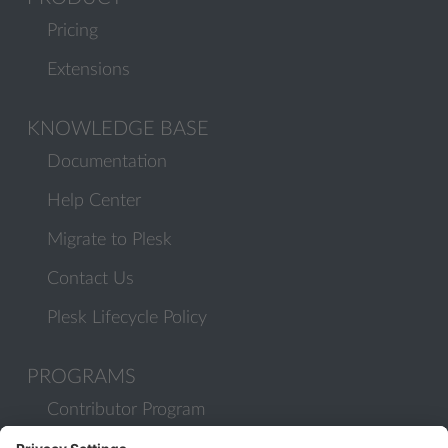
Pricing
Extensions
KNOWLEDGE BASE
Documentation
Help Center
Migrate to Plesk
Contact Us
Plesk Lifecycle Policy
PROGRAMS
Contributor Program