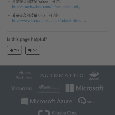
若要提交网站至 Yahoo，可访问
http://search.yahoo.com/info/submit.html
。
若要提交网站至 Bing，可访问
http://www.bing.com/toolbox/submit-site-url
。
Is this page helpful?
Yes
No
Industry
Partners: