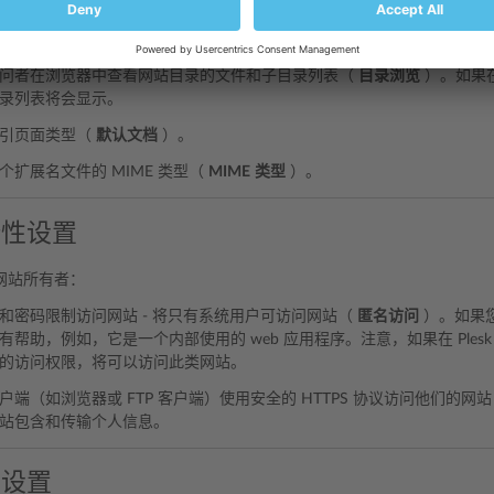
由网站所有者进行更改，他们可能想要：
问者在浏览器中查看网站目录的文件和子目录列表（
目录浏览
）。如果
录列表将会显示。
索引页面类型（
默认文档
）。
个扩展名文件的 MIME 类型（
MIME
类型
）。
全性设置
网站所有者：
和密码限制访问网站 - 将只有系统用户可访问网站（
匿名访问
）。如果
帮助，例如，它是一个内部使用的 web 应用程序。注意，如果在 Plesk 中
的访问权限，将可以访问此类网站。
户端（如浏览器或 FTP 客户端）使用安全的 HTTPS 协议访问他们的网
站包含和传输个人信息。
制设置