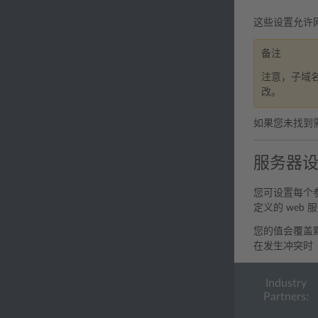
这些设置允许
备注
注意，子域名
改。
如果您未找到
服务器
您可设置每个
定义的 web
您的值会覆盖
在发生冲突时（
Industry
Partners: