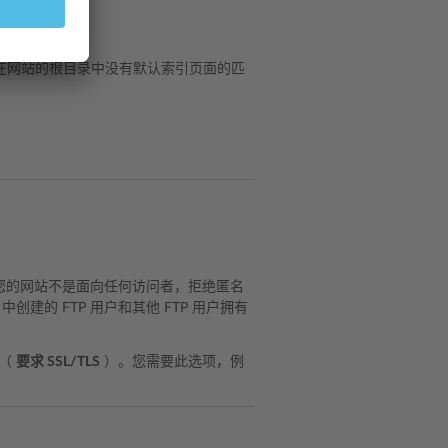
在网站的根目录中没有默认索引页面的匹
您的网站不是面向任何访问者，拒绝匿名
创建的 FTP 用户和其他 FTP 用户拥有
站（
要求 SSL/TLS
）。您需要此选项，例