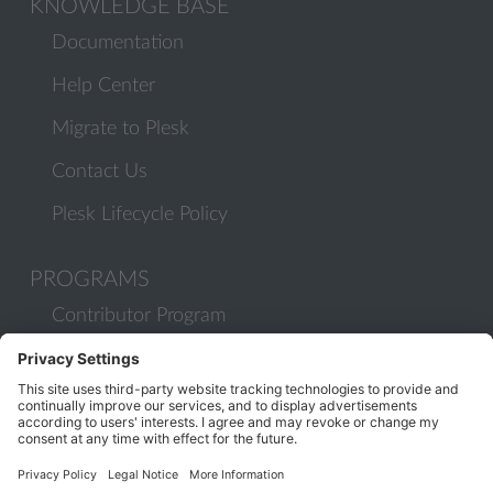
KNOWLEDGE BASE
Documentation
Help Center
Migrate to Plesk
Contact Us
Plesk Lifecycle Policy
PROGRAMS
Contributor Program
Partner Program
COMMUNITY
Blog