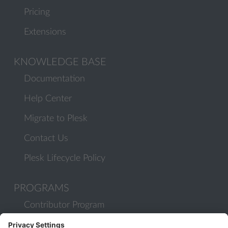
Pricing
Extensions
KNOWLEDGE BASE
Documentation
Help Center
Migrate to Plesk
Contact Us
Plesk Lifecycle Policy
PROGRAMS
Contributor Program
Partner Program