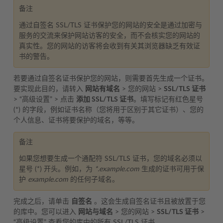
备注
通过自签名 SSL/TLS 证书保护您的网站的安全是通过加密与
服务的交流来保护网站访客的安全，而不会核实您的网站的
真实性。您的网站的访客将会收到有关其浏览器缺乏有效证
书的警告。
若要通过自签名证书保护您的网站，则需要首先生成一个证书。
要实现此目的，请转入
网站有域名
> 您的网站 >
SSL/TLS 证书
> “高级设置” > 点击
添加 SSL/TLS 证书
。填写标记有红色星号
(*) 的字段，例如证书名称（您将用于区别于其它证书）、您的
个人信息、证书将要保护的域名，等等。
备注
如果您想要生成一个通配符 SSL/TLS 证书，您的域名必须以
星号 (*) 开头。例如，为
*.example.com
生成的证书可用于保
护
example.com
的任何子域名。
完成之后，请单击
自签名
。这会生成自签名证书且被放置于您
的库中。您可以进入
网站与域名
> 您的网站 >
SSL/TLS 证书
>
“高级设置” 查看您的库中的所有 SSL/TLS 证书。