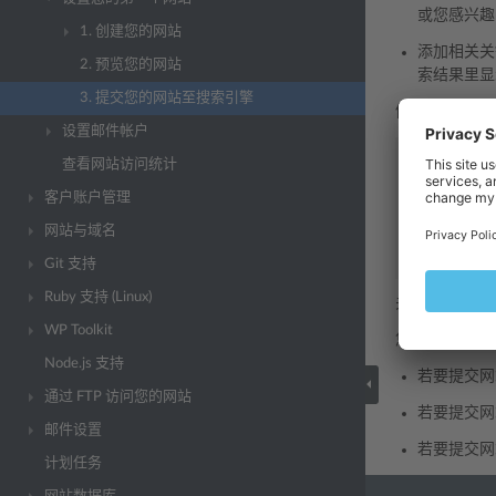
或您感兴趣
1. 创建您的网站
添加相关
2. 预览您的网站
索结果里显
3. 提交您的网站至搜索引擎
例如，如果您
设置邮件帐户
<HEAD>
查看网站访问统计
<TITLE>
Ord
</TITLE>
客户账户管理
<META
name
网站与域名
<META
name
</HEAD>
Git 支持
Ruby 支持 (Linux)
关键词用逗号
WP Toolkit
您优化网站并发
Node.js 支持
若要提交网站
通过 FTP 访问您的网站
若要提交网站
邮件设置
若要提交网站
计划任务