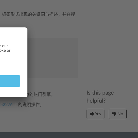
a 标签形式出现的关键词与描述，并在搜
ware"
>
Is this page
g 以及其它您知道的热门引擎。
helpful?
1352276
上的说明操作。
Yes
No