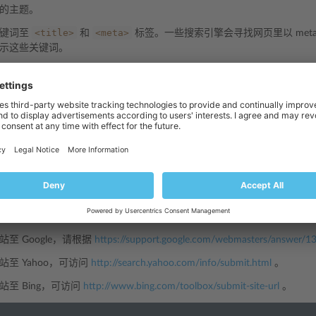
的主题。
<title>
<meta>
关键词至
和
标签。一些搜索引擎会寻找网页里以 met
示这些关键词。
正出售托管自动化软件，那么您可在 HTML 网页里包含下面标签：
ering
hosting
automation
=
"keywords"
content=
"order,hosting,software"
>
=
"description"
content=
"Ordering Hosting Automation Soft
隔开，不能空格。
布到您的客户帐户上后，可提交到搜索引擎，如 Google、Yahoo、Bin
至 Google，请根据
https://support.google.com/webmasters/answer/
至 Yahoo，可访问
http://search.yahoo.com/info/submit.html
。
至 Bing，可访问
http://www.bing.com/toolbox/submit-site-url
。