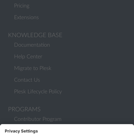
Pricing
Extensions
KNOWLEDGE BASE
Documentation
Help Center
Migrate to Plesk
Contact Us
Plesk Lifecycle Policy
PROGRAMS
Contributor Program
Partner Program